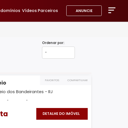
avoritos
Condomínios
Vídeos
Parceiros
ANUNC
A Imob
Blog
Fale 
Ordenar por:
Favor
FAVORITOS
COMPARTILHAR
ra do Recreio
Janeiro, Recreio dos Bandeirantes - RJ
-
-
-
 Consulta
DETALHE DO IMÓVEL