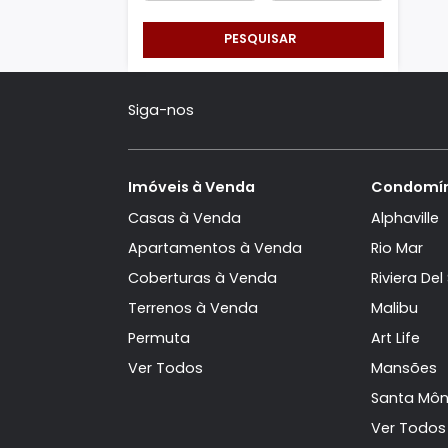
Área Min/Max
m²
m²
PESQUISAR
Siga-nos
Imóveis à Venda
Con
Casas à Venda
Alph
Apartamentos à Venda
Rio 
Coberturas à Venda
Rivie
Terrenos à Venda
Mali