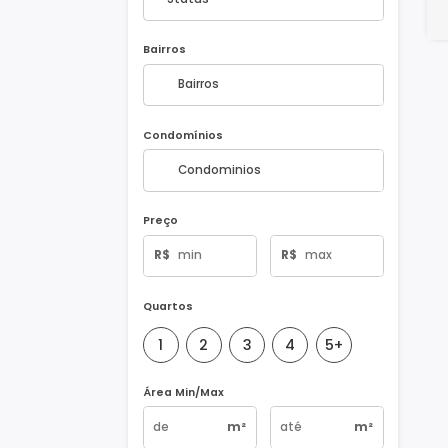
Status
Bairros
Condomínios
Preço
R$
R$
Quartos
1
2
3
4
5+