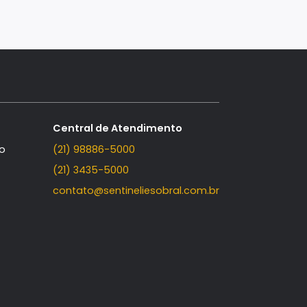
Contato
Central de Atendimento
Fale Conosco
(21) 98886-5000
(21) 3435-5000
contato@sentineliesobral.com.b