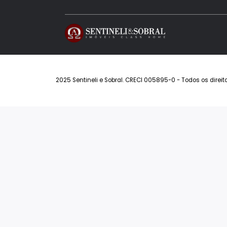
Permuta
Art L
Ver Todos
Man
Sant
Ver
2025 Sentineli e Sobral. CRECI 005895-0 - Todos o