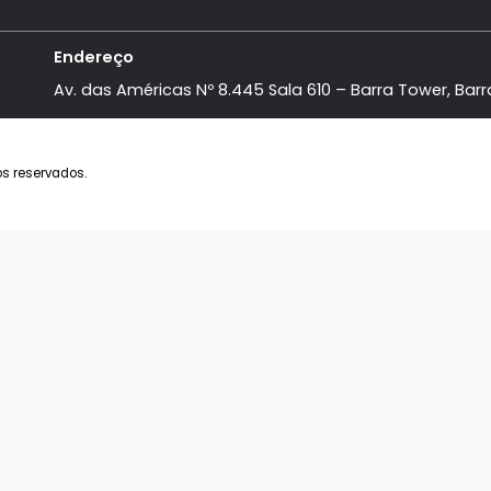
ife
sões
a Mônica Jardins
 Todos
Endereço
Av. das Américas Nº 8.445 Sala 610 – Barra
s direitos reservados.