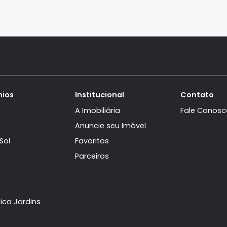
domínios
Institucional
aville
A Imobiliária
Mar
Anuncie seu Imóvel
ra Del Sol
Favoritos
bu
Parceiros