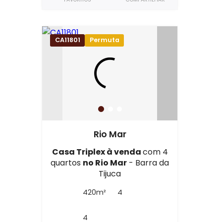
CA11801
Permuta
Rio Mar
Casa Triplex à venda
com 4
quartos
no Rio Mar
- Barra da
Tijuca
420m²
4
4