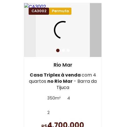
CA3002
Permuta
Rio Mar
Casa Triplex à venda
com 4
quartos
no Rio Mar
- Barra da
Tijuca
350m²
4
2
4.700.000
R$