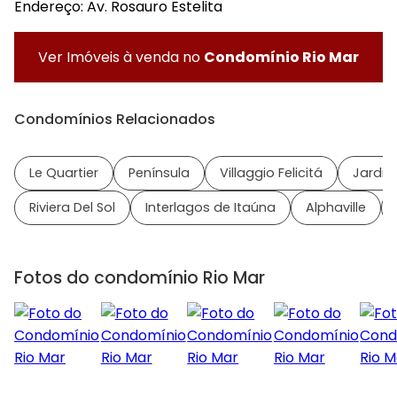
Endereço: Av. Rosauro Estelita
Ver Imóveis à venda no
Condomínio Rio Mar
Condomínios Relacionados
Le Quartier
Península
Villaggio Felicitá
Jardi
Riviera Del Sol
Interlagos de Itaúna
Alphaville
Fotos do condomínio Rio Mar