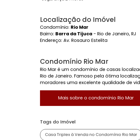
Características do Imóve
Estuda Permuta
Pisc
Área Comum
Acesso 24 Horas
Con
Segurança 24 horas
Localização do Imóvel
Condomínio:
Rio Mar
Bairro:
Barra da Tijuca
- Rio de Janeir
Endereço:
Av. Rosauro Estelita