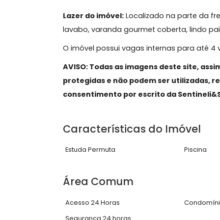
coberta, com projeção para constru
2° Pavimento:
Hall de circulação e a
porcelanato e ar split, sendo a suít
salão de banho com cubas duplas 
3° Pavimento:
Amplo sótão com salã
varanda.
Lazer do imóvel:
Localizado na parte
lavabo, varanda gourmet coberta, li
O imóvel possui vagas internas para 
AVISO: Todas as imagens deste site
protegidas e não podem ser utiliza
consentimento por escrito da Senti