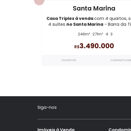
CA0136
Permuta
Santa Marina
Casa Triplex à venda
com 4 qua
4 suítes
no Santa Marina
- Barr