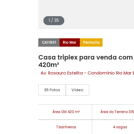
1 / 35
CA11801
Rio Mar
Permuta
Casa triplex para venda 
420m²
Av. Rosauro Estelita - Condomínio R
35 Fotos
Vídeo