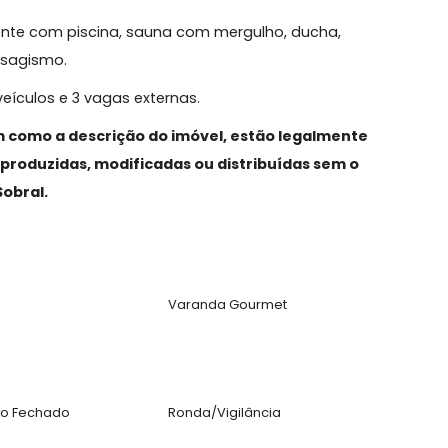
ção de dependência.
cesso, são três suítes, todas com varanda, piso
e master com varanda privativa, preparação para closet
e hidromassagem.
o multiúso, lavado de apoio e uma suíte com acesso
 da frente com piscina, sauna com mergulho, ducha,
ndo paisagismo.
até 4 veículos e 3 vagas externas.
, assim como a descrição do imóvel, estão legalmen
das, reproduzidas, modificadas ou distribuídas sem 
neli&Sobral.