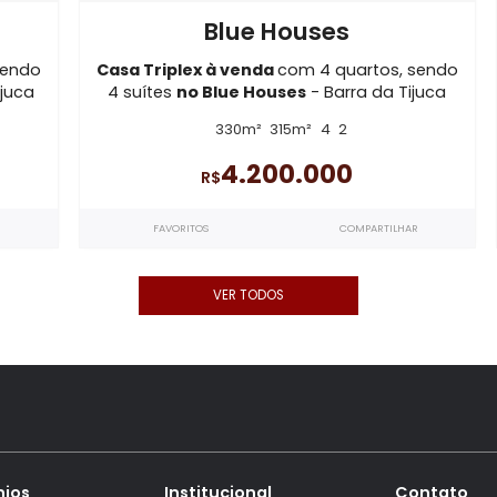
Imóveis semelhantes em
Barra
CA0414
Permuta
Blue Houses
rtos, sendo
Casa Triplex à venda
com 4 quartos
a da Tijuca
4 suítes
no Blue Houses
- Barra da 