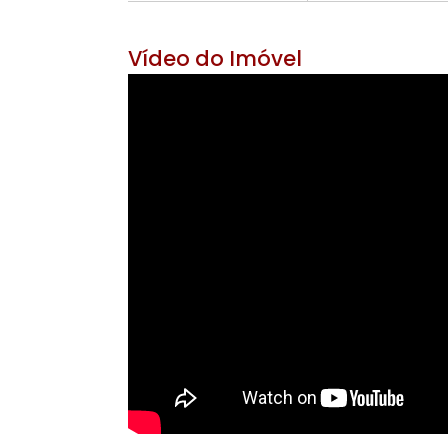
Área Útil 420 m²
Área do Ter
7 banheiros
4 v
Vídeo do Imóvel