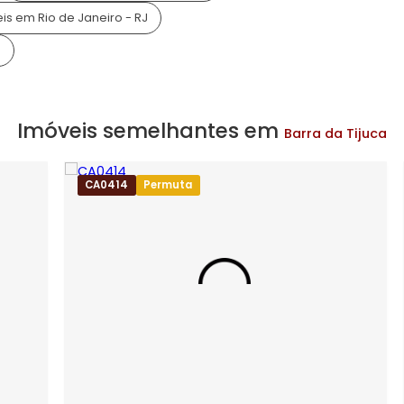
alizado na Barra da Tijuca, bairro nobre da Zona Oest
calização e infraestrutura, o complexo garante aos
de vida.
 Mar
io Mar
Imóveis no Condomínio Rio Mar
Imóveis em Rio de Janeiro - RJ
 Tijuca