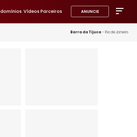
avoritos
Condomínios
Vídeos
Parceiros
ANUNC
A Imob
Blog
Barra da Tij
Fale 
Favor