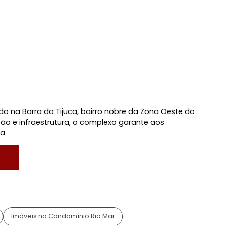
l
ina
Varanda Gourmet
domínio Fechado
Ronda/Vigilância
o, RJ