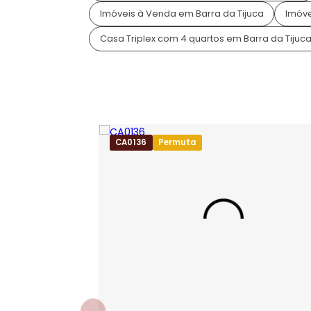
Condomínio Rio Mar
Rio Mar é um condomínio de casas loc
Rio de Janeiro. Famoso pela ótima lo
moradores uma excelente qualidade 
Mais sobre o condomínio
Rio
Tags do Imóvel
Casa Triplex à Venda no Condomínio R
Imóveis à Venda em Barra da Tijuca
Casa Triplex com 4 quartos em Barra da