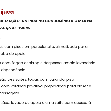
 da Tijuca
IMA LOCALIZAÇÃO, À VENDA NO CONDOMÍNIO RIO MAR 
 SEGURANÇA 24 HORAS
 forma:
mbientes com pisos em porcelanato, climatizada por a
 um lavabo de apoio.
s, ilha com fogão cooktop e despensa, ampla lavand