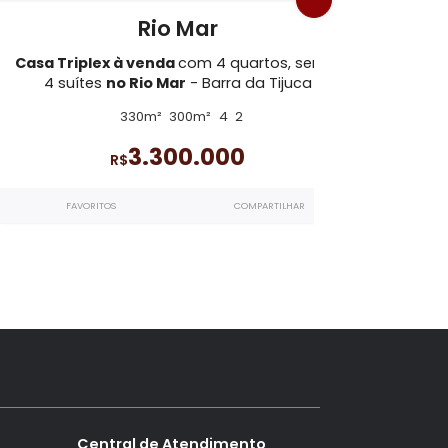
 da Tijuca
CA1334
Rio Mar
, sendo
Casa Triplex à venda
com 4 quartos, s
Tijuca
4 suítes
no Rio Mar
- Barra da Tijuca