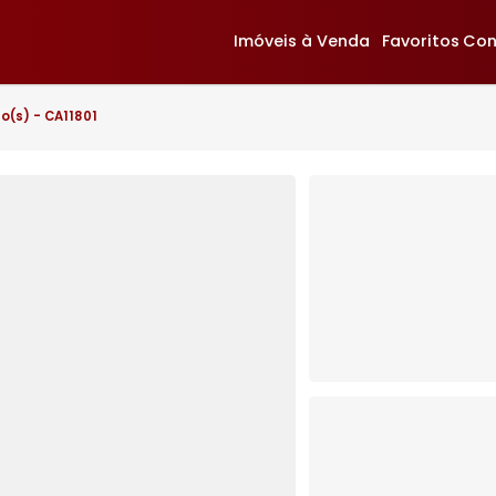
Imóveis à Venda
F
 4 quarto(s) - CA11801