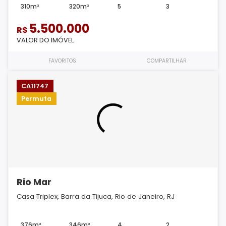
310m²
320m²
5
3
5.500.000
R$
VALOR DO IMÓVEL
FAVORITOS
COMPARTILHAR
CA11747
Permuta
Rio Mar
Casa Triplex, Barra da Tijuca, Rio de Janeiro, RJ
376m²
346m²
4
2