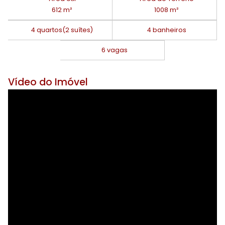
612 m²
1008 m²
4 quartos
(2 suítes)
4 banheiros
6 vagas
Vídeo do Imóvel