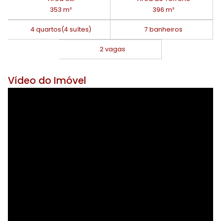
353 m²
396 m²
4 quartos
(4 suítes)
7 banheiros
2 vagas
Vídeo do Imóvel