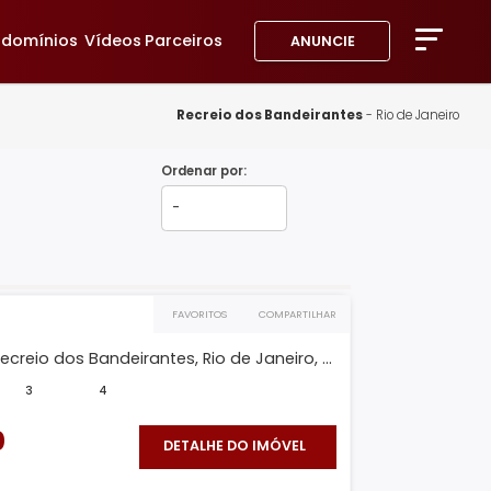
avoritos
Condomínios
Vídeos
Parceiros
ANUNC
A Imob
Blog
Recreio dos Bandeiran
Fale 
Ordenar por:
Favor
FAVORITOS
COMPARTILHAR
 B
ra Duplex, Recreio dos Bandeirantes, Rio de Janeiro, ...
²
294m²
3
4
490.000