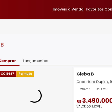
Imóveis à Venda
F
leba B
Comprar
Lançamentos
Gleba
CO11487
Permuta
Cobertu
294m
3.