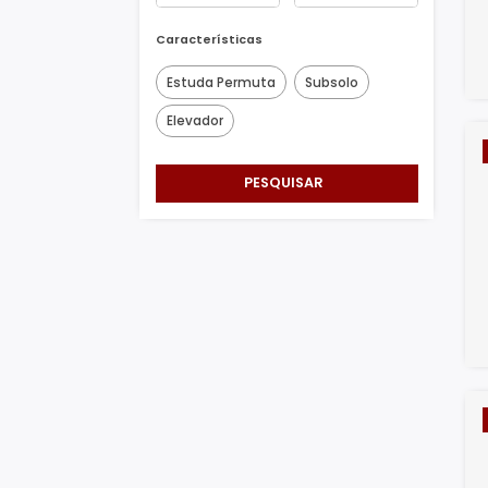
Área Min/Max
m²
m²
Características
Estuda Permuta
Subsolo
Elevador
PESQUISAR