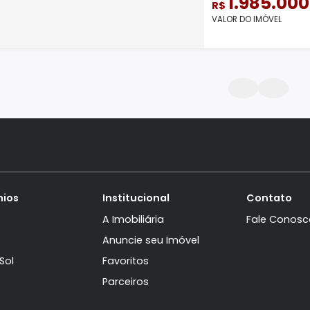
308m
2.
R$
VALOR D
Gleba
AP12043
Aparta
Janeiro.
195m²
1.
R$
VALOR D