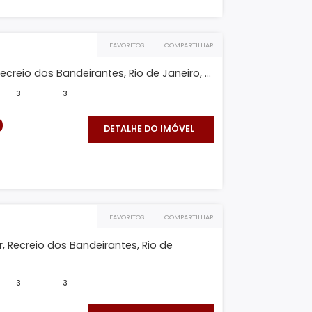
FAVORITOS
COMPARTILHAR
 B
, Recreio dos Bandeirantes, Rio de Janeiro, RJ
630m²
-
-
100.000
DETALHE DO IMÓVEL
O IMÓVEL
FAVORITOS
COMPARTILHAR
 B
ra Duplex, Recreio dos Bandeirantes, Rio de Janeiro, ...