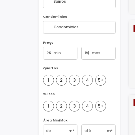
Bairros
Condomínios
Preço
R$
R$
Quartos
1
2
3
4
5+
Suítes
1
2
3
4
5+