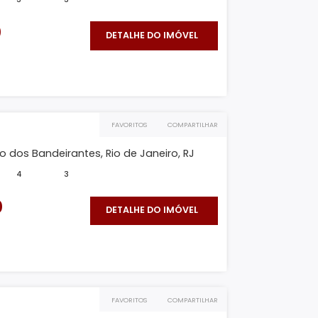
FAVORITOS
COMPARTILHAR
 B
ra Duplex, Recreio dos Bandeirantes, Rio de Janeiro, ...
²
333m²
3
3
795.000
DETALHE DO IMÓVEL
O IMÓVEL
FAVORITOS
COMPARTILHAR
 B
plex, Recreio dos Bandeirantes, Rio de Janeiro, RJ
²
684m²
4
3