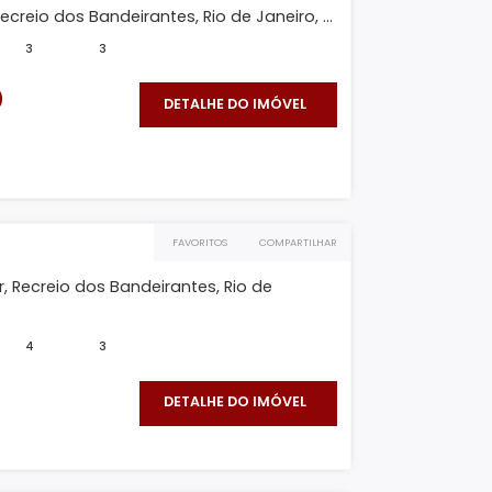
300.000
DETALHE DO IMÓVEL
O IMÓVEL
FAVORITOS
COMPARTILHAR
 B
ra Duplex, Recreio dos Bandeirantes, Rio de Janeiro, ...
261m²
3
3
200.000
DETALHE DO IMÓVEL
O IMÓVEL
FAVORITOS
COMPARTILHAR