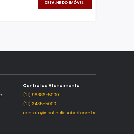
²
308m²
3
3
000.000
DETALHE DO IMÓVEL
O IMÓVEL
FAVORITOS
COMPARTILHAR
 B
mento Linear, Recreio dos Bandeirantes, Rio de
..
195m²
3
3
985.000
DETALHE DO IMÓVEL
O IMÓVEL