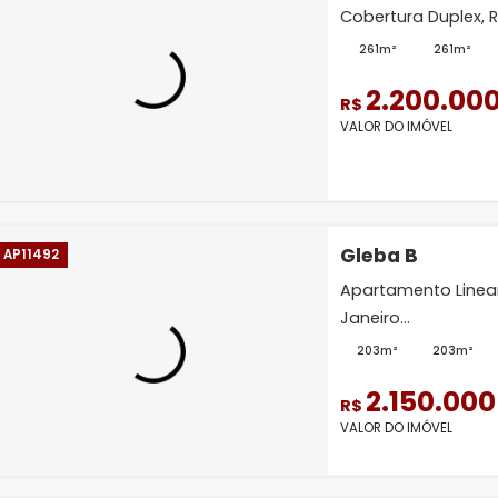
2.
R$
VALOR D
Gleba
CO10965
Permuta
Cobertu
261m²
2.
R$
VALOR D