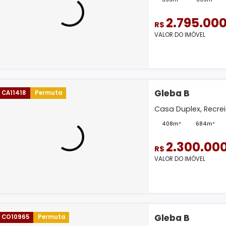
Gleba
CO12179
Permuta
Cobertu
333m
2.
R$
VALOR D
Gleba
CA11418
Permuta
Casa Du
408m