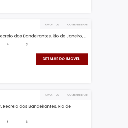
DETALHE DO IMÓVEL
O IMÓVEL
FAVORITOS
COMPARTILHAR
 B
ra Duplex, Recreio dos Bandeirantes, Rio de Janeiro, ...
²
330m²
4
3
150.000
DETALHE DO IMÓVEL
O IMÓVEL
FAVORITOS
COMPARTILHAR
 B