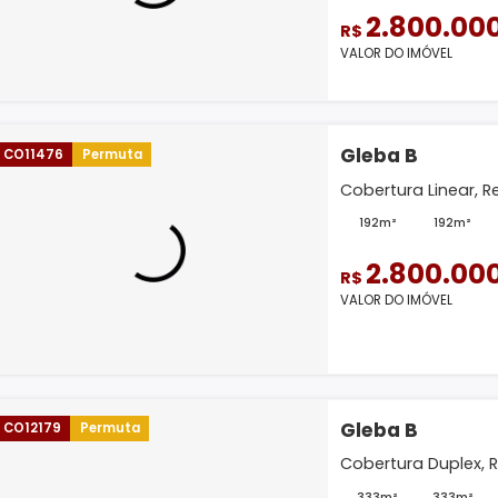
Aparta
Janeiro.
200m
2.
R$
VALOR D
Gleba
CO11476
Permuta
Cobertu
192m²
2.
R$
VALOR D