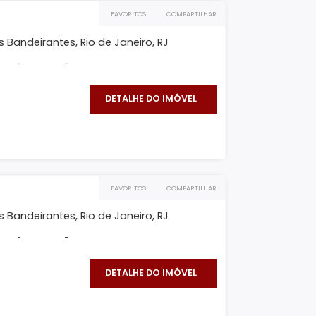
 B
mento Linear, Recreio dos Bandeirantes, Rio de
..
²
203m²
4
3
150.000
DETALHE DO IMÓVEL
O IMÓVEL
FAVORITOS
COMPARTILHAR
 B
, Recreio dos Bandeirantes, Rio de Janeiro, RJ
612m²
-
-
100.000
DETALHE DO IMÓVEL
O IMÓVEL