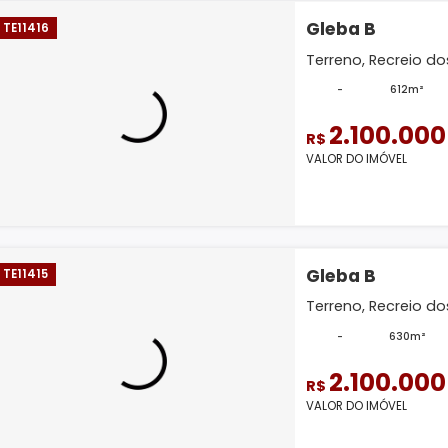
Gleba
AP11492
Aparta
Janeiro.
203m
2.
R$
VALOR D
Gleba
TE11416
Terreno
-
2.
R$
VALOR D