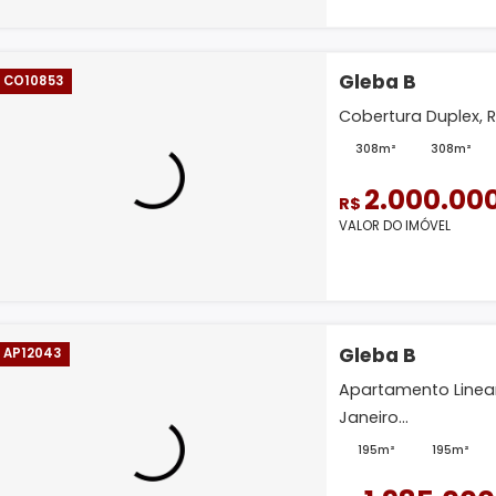
Gleba
TE11415
Terreno
-
2.
R$
VALOR D
Gleba
CO10853
Cobertu