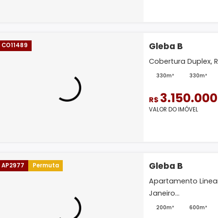
R$
VALOR D
Gleba
CO11489
Cobertu
330m
3.
R$
VALOR D
Gleba
AP2977
Permuta