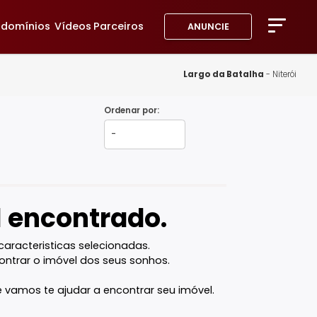
avoritos
Condomínios
Vídeos
Parceiros
ANUNC
A Imob
Blog
Largo d
Fale 
Ordenar por:
ói - RJ
Favor
óvel encontrado.
l com as caracteristicas selecionadas.
ocê vai encontrar o imóvel dos seus sonhos.