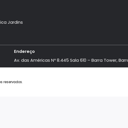
domínios
Institucional
aville
A Imobiliária
Mar
Anuncie seu Imóvel
ra Del Sol
Favoritos
bu
Parceiros
ife
sões
a Mônica Jardins
 Todos
Endereço
Av. das Américas Nº 8.445 Sala 610 – Barra