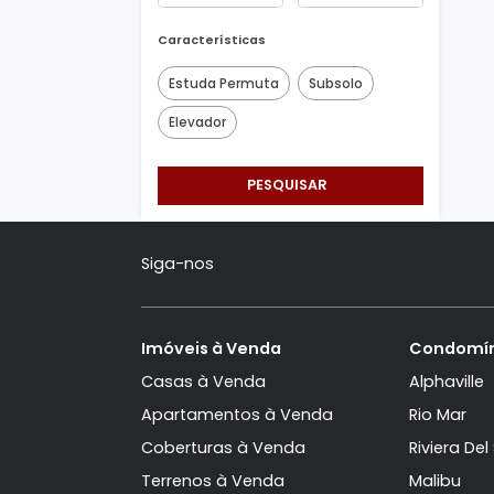
Área Min/Max
m²
m²
Características
Estuda Permuta
Subsolo
Elevador
PESQUISAR
Siga-nos