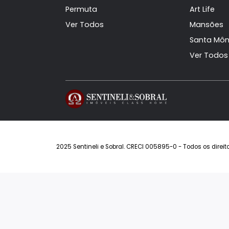
Imóveis à Venda
Con
Casas à Venda
Alph
Apartamentos à Venda
Rio 
Coberturas à Venda
Rivie
Terrenos à Venda
Mali
Permuta
Art L
Ver Todos
Man
Sant
Ver