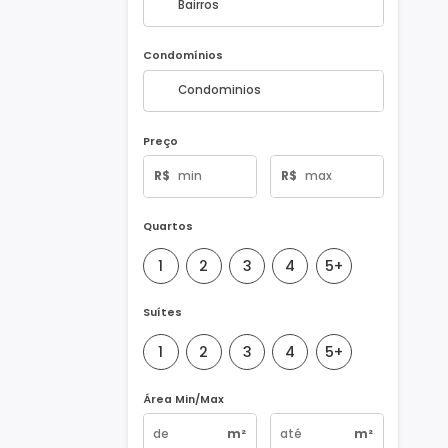
Bairros
Condomínios
Preço
R$
R$
Quartos
1
2
3
4
5+
Suítes
1
2
3
4
5+