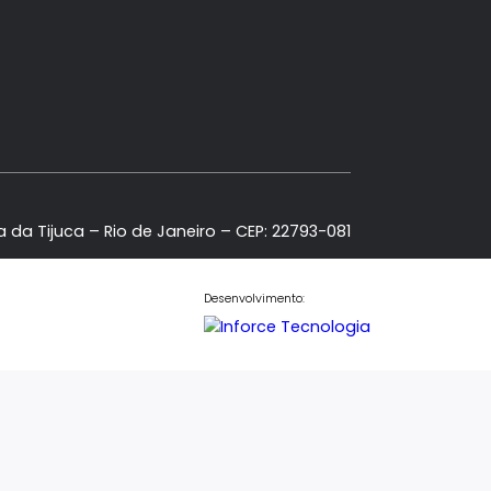
Contato
Central de Atendimento
Fale Conosco
(21) 98886-5000
(21) 3435-5000
contato@sentineliesobral.com.b
 Tower, Barra da Tijuca – Rio de Janeiro – CEP: 22793-08