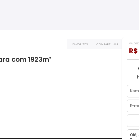
FAVORITOS
COMPART
Taquara com 1923m²
ro, RJ