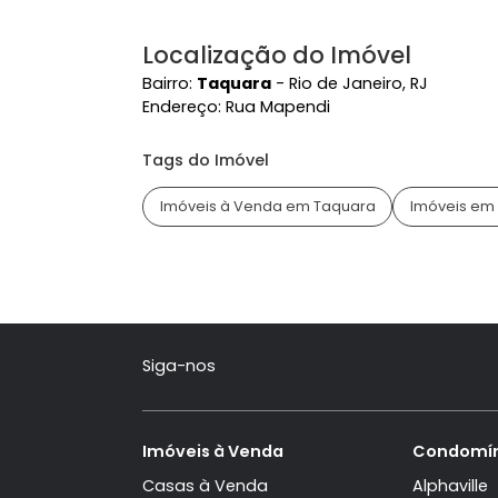
protegidas e não podem ser utiliza
consentimento por escrito da Senti
Área Comum
Condomínio Fechado
Localização do Imóvel
Bairro:
Taquara
- Rio de Janeiro, RJ
Endereço:
Rua Mapendi
Tags do Imóvel
Imóveis à Venda em Taquara
Imóve