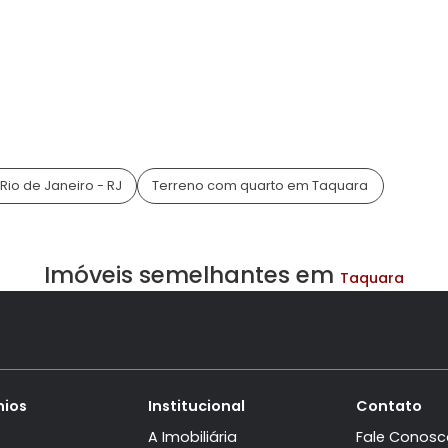
das, reproduzidas, modificadas ou distribuídas sem 
neli&Sobral.
is em Rio de Janeiro - RJ
Terreno com quarto em Taqua