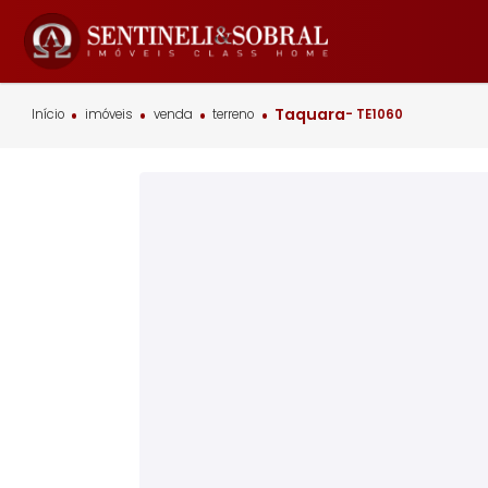
Taquara
Início
imóveis
venda
terreno
- TE1060