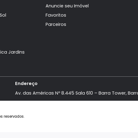
Imóveis semelhantes em
Ta
domínios
Institucional
aville
A Imobiliária
Mar
Anuncie seu Imóvel
ra Del Sol
Favoritos
bu
Parceiros
ife
sões
a Mônica Jardins