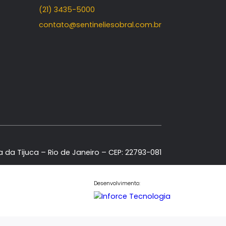
quara
Contato
Central de Atendimento
Fale Conosco
(21) 98886-5000
(21) 3435-5000
contato@sentineliesobral.com.b