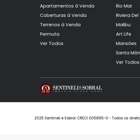
Siga-nos
Imóveis à Venda
Con
Casas à Venda
Alph
Apartamentos à Venda
Rio 
Coberturas à Venda
Rivie
Terrenos à Venda
Mali
Permuta
Art L
Ver Todos
Man
Sant