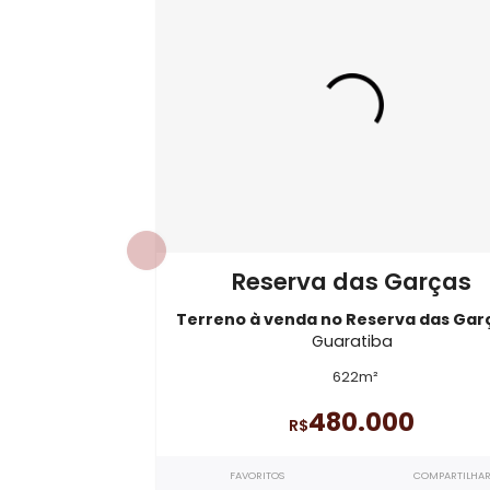
Imóveis à Venda em Guaratiba
Imó
Terreno com quarto em Guaratiba
TE1075