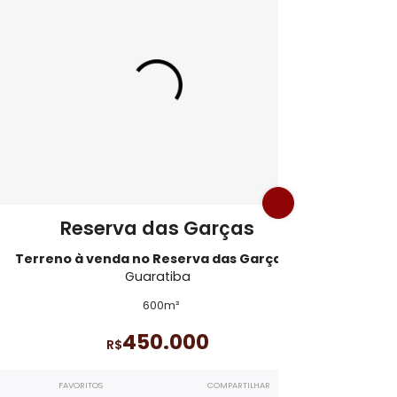
aratiba
TE11779