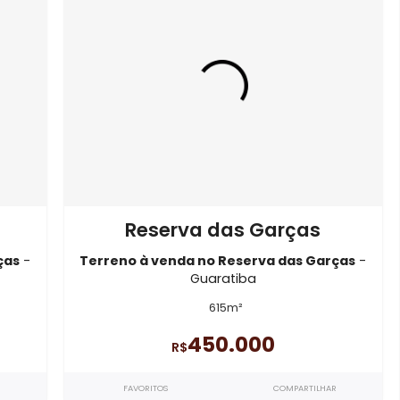
veis em Rio de Janeiro - RJ
Imóveis semelhantes em
Gu
TE11769