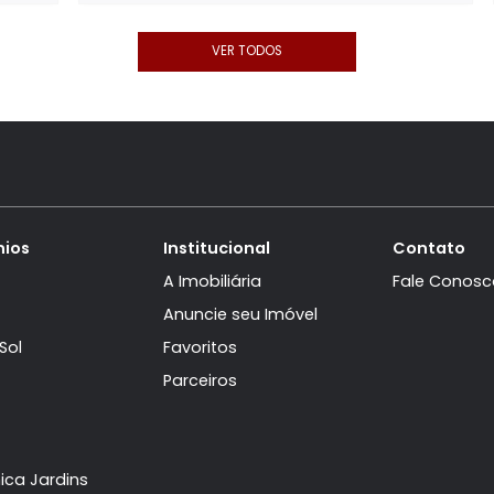
ças
Reserva das Garça
s Garças
-
Terreno à venda
no Reserva das G
Guaratiba
615m²
450.000
R$
ARTILHAR
FAVORITOS
COMPARTI
VER TODOS