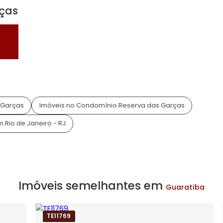
ra
 Garças
va das
va das Garças
Imóveis no Condomínio Reserva das Garç