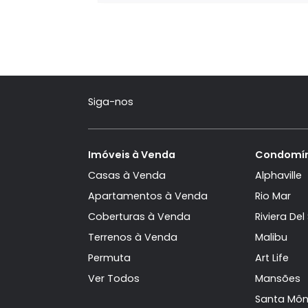
Reserva das Gar
Terreno à venda
no Reserva da
Guaratiba
622m²
480.000
R$
FAVORITOS
COMP