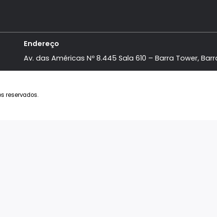
domínios
Institucional
aville
A Imobiliária
Mar
Anuncie seu Imóvel
ra Del Sol
Favoritos
bu
Parceiros
ife
sões
a Mônica Jardins
 Todos