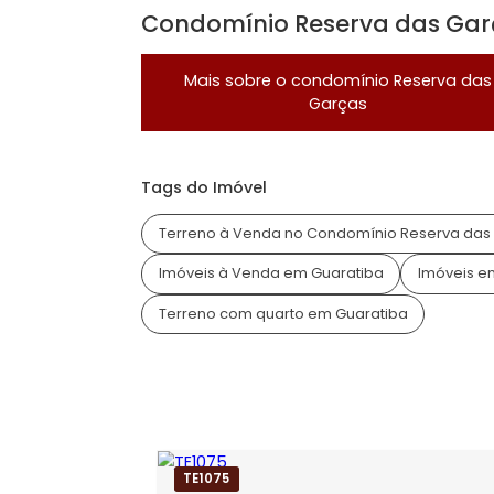
Condomínio Fechado
Localização do Imóvel
Condomínio:
Reserva das Garças
Bairro:
Guaratiba
- Rio de Janeiro, RJ
Endereço:
Estrada Professor Brant Ho
Condomínio Reserva das
Mais sobre o condomínio
Reser
Garças
Tags do Imóvel
Terreno à Venda no Condomínio Reser