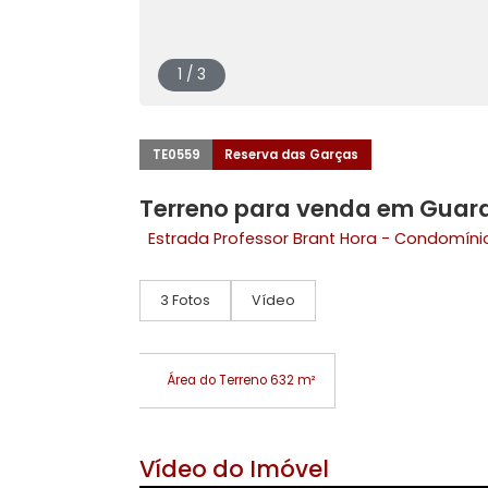
1 / 3
TE0559
Reserva das Garças
Terreno para venda em 
Estrada Professor Brant Hora - Con
3 Fotos
Vídeo
Área do Terreno 632 m²