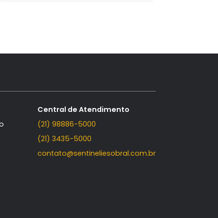
s
Reserva das Garças
arças
-
Terreno à venda
no Reserva das Garç
Guaratiba
600m²
450.000
R$
LHAR
FAVORITOS
COMPARTILHAR