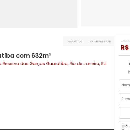
FAVORITOS
COMPART
Guaratiba com 632m²
domínio Reserva das Garças
Guaratiba
, Rio de Janeiro, R