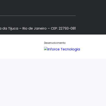
Contato
Central de Atendimento
Fale Conosco
(21) 98886-5000
(21) 3435-5000
contato@sentineliesobral.com.b