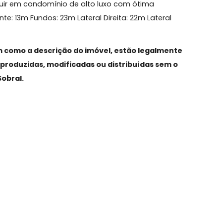
a
 construir em condomínio de alto luxo com ótima
: Frente: 13m Fundos: 23m Lateral Direita: 22m Lateral
, assim como a descrição do imóvel, estão legalmen
das, reproduzidas, modificadas ou distribuídas sem 
neli&Sobral.