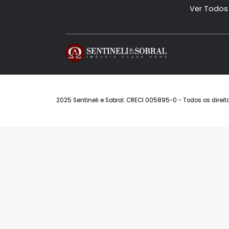
Siga-nos
Imóveis à Venda
Con
Casas à Venda
Alph
Apartamentos à Venda
Rio 
Coberturas à Venda
Rivie
Terrenos à Venda
Mali
Permuta
Art L
Ver Todos
Man
Sant
Ver