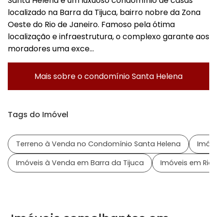
Santa Helena é um luxuoso condomínio de casas
localizado na Barra da Tijuca, bairro nobre da Zona
Oeste do Rio de Janeiro. Famoso pela ótima
localização e infraestrutura, o complexo garante aos
moradores uma exce...
Mais sobre o condomínio
Santa Helena
Tags do Imóvel
Terreno à Venda no Condomínio Santa Helena
Imóve
Imóveis à Venda em Barra da Tijuca
Imóveis em Rio 