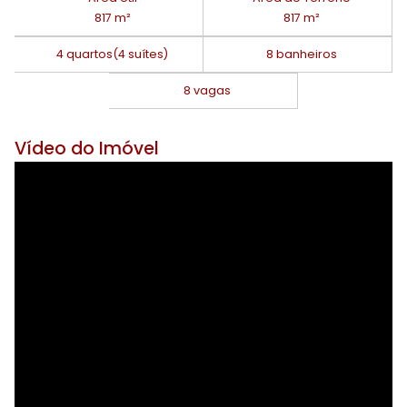
817 m²
817 m²
4 quartos
(4 suítes)
8 banheiros
8 vagas
Vídeo do Imóvel