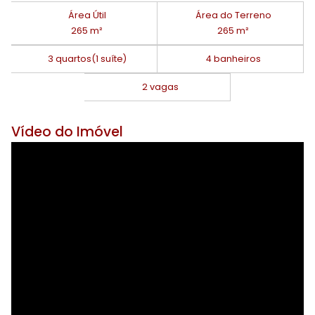
Área Útil
Área do Terreno
265 m²
265 m²
3 quartos
(1 suíte)
4 banheiros
2 vagas
Vídeo do Imóvel