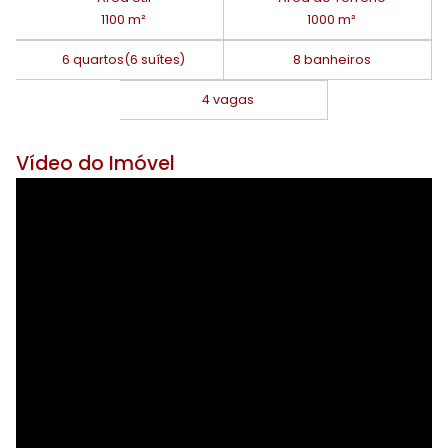
1100 m²
1000 m²
6 quartos
(6 suítes)
8 banheiros
4 vagas
Vídeo do Imóvel