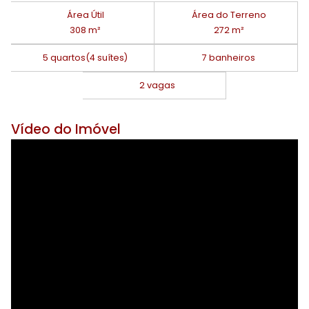
Área Útil
Área do Terreno
308 m²
272 m²
5 quartos
(4 suítes)
7 banheiros
2 vagas
Vídeo do Imóvel