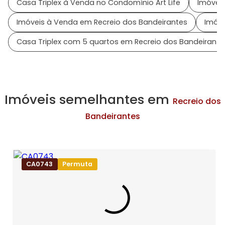
Casa Triplex à Venda no Condomínio Art Life
Imóveis
Imóveis à Venda em Recreio dos Bandeirantes
Imóve
Casa Triplex com 5 quartos em Recreio dos Bandeirante
Imóveis semelhantes em
Recreio dos
Bandeirantes
CA0743
Permuta