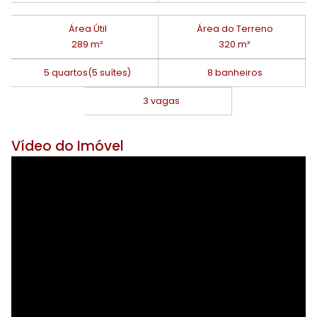
Área Útil
Área do Terreno
289 m²
320 m²
5 quartos
(5 suítes)
8 banheiros
3 vagas
Vídeo do Imóvel