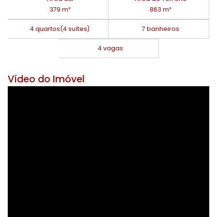
379 m²
863 m²
4 quartos
(4 suítes)
7 banheiros
4 vagas
Vídeo do Imóvel