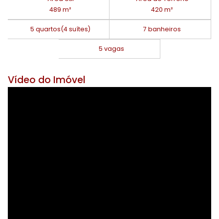
489 m²
420 m²
5 quartos
(4 suítes)
7 banheiros
5 vagas
Vídeo do Imóvel