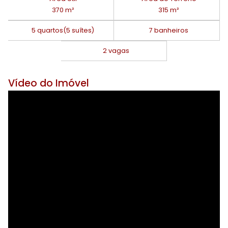
370 m²
315 m²
5 quartos
(5 suítes)
7 banheiros
2 vagas
Vídeo do Imóvel