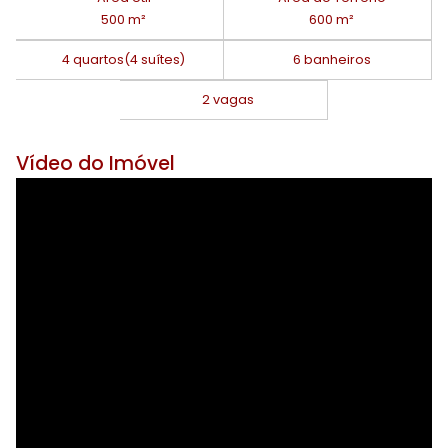
500 m²
600 m²
4 quartos
(4 suítes)
6 banheiros
2 vagas
Vídeo do Imóvel