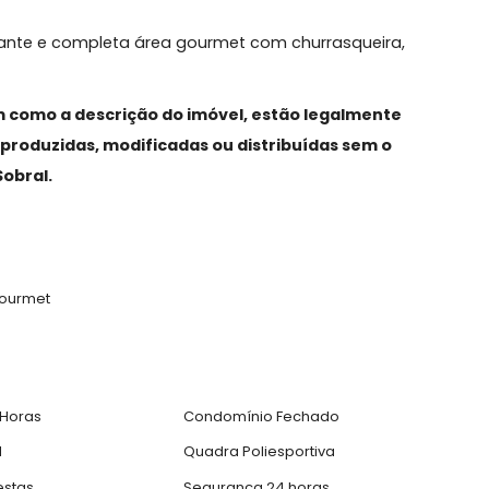
jada completíssima, despensa e lavanderia.
das super confortáveis, com móveis planejados, ilumin
endo a suíte master com closet, sala de banho com cuba
.
para uma sala de jogos, cinema, brinquedoteca ou mai
hegante e completa área gourmet com churrasqueir
nha.
, assim como a descrição do imóvel, estão legalmen
das, reproduzidas, modificadas ou distribuídas sem 
neli&Sobral.