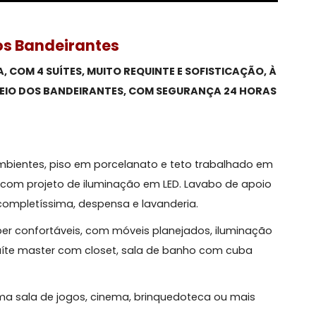
io dos Bandeirantes
ÂNEA, COM 4 SUÍTES, MUITO REQUINTE E SOFISTICAÇ
O RECREIO DOS BANDEIRANTES, COM SEGURANÇA 24 H
rma:
três ambientes, piso em porcelanato e teto trabalhad
ado K7, com projeto de iluminação em LED. Lavabo de a