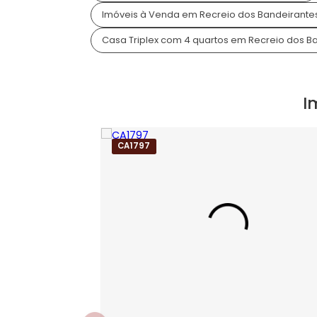
Condomínio Art Life
Art Life é um famoso condomínio de c
Zona Oeste do Rio de Janeiro. Com tot
mar e o verde das montanhas, o com
Mais sobre o condomínio
Art 
Tags do Imóvel
Casa Triplex à Venda no Condomínio Art
Imóveis à Venda em Recreio dos Bande
Casa Triplex com 4 quartos em Recreio