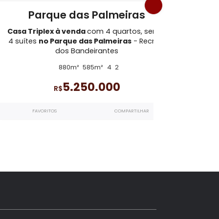
s Bandeirantes
CA3515
Parque das Palmeiras
, sendo
Casa Triplex à venda
com 4 quartos, s
os
4 suítes
no Parque das Palmeiras
- Rec