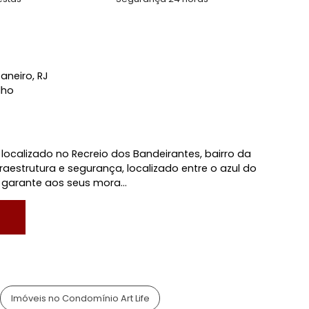
l
anda Gourmet
sso 24 Horas
Condomínio Fechado
yground
Quadra Poliesportiva
o de Festas
Segurança 24 horas
io de Janeiro, RJ
 Carvalho