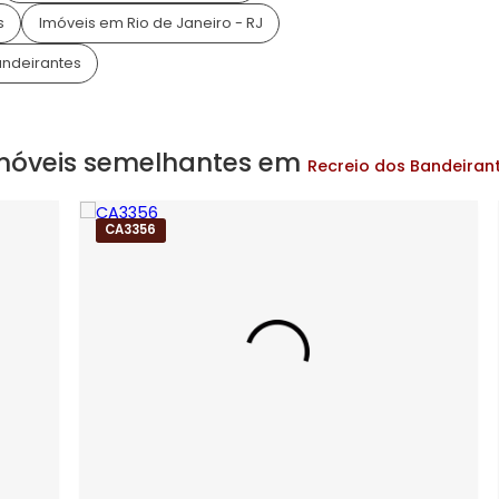
asas localizado no Recreio dos Bandeirantes, bairro d
al infraestrutura e segurança, localizado entre o azul 
plexo garante aos seus mora...
Life
 Life
Imóveis no Condomínio Art Life
irantes
Imóveis em Rio de Janeiro - RJ
 dos Bandeirantes