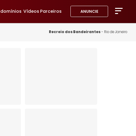
avoritos
Condomínios
Vídeos
Parceiros
ANUNC
A Imob
Blog
Recreio dos Bandeiran
Fale 
Favor