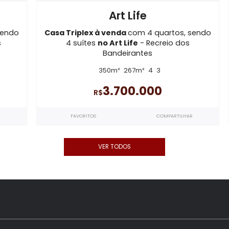
Imóveis semelhantes em
Recreio do
CA3356
Art Life
rtos, sendo
Casa Triplex à venda
com 4 quartos
eio dos
4 suítes
no Art Life
- Recreio d