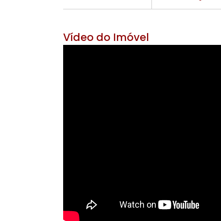
Área Útil 480 m²
Área do Ter
6 banheiros
2 v
Vídeo do Imóvel