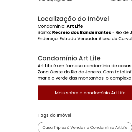
Características do Imóve
Piscina
Var
Área Comum
Academia
Ace
Piscina
Pla
Ronda/Vigilância
Salã
Localização do Imóvel
Condomínio:
Art Life
Bairro:
Recreio dos Bandeirantes
- R
Endereço:
Estrada Vereador Alceu de