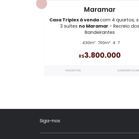
CA1797
Maramar
Casa Triplex à venda
com 4 qua
3 suítes
no Maramar
- Recr