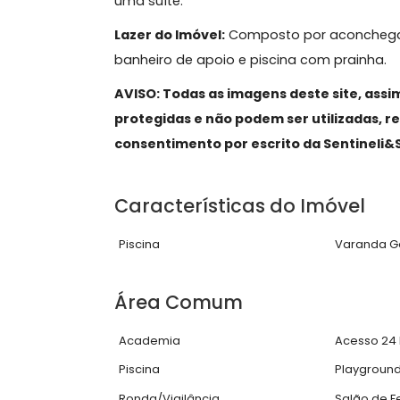
com fino acabamento, cozinha plane
2º Pavimento:
São quatro suítes, to
em LED, climatizadas por ar split. S
dupla e banheira de hidromassagem
3º Pavimento:
Sótão multiuso ideal 
uma suíte.
Lazer do Imóvel:
Composto por aconc
banheiro de apoio e piscina com prai
AVISO: Todas as imagens deste site
protegidas e não podem ser utiliza
consentimento por escrito da Senti