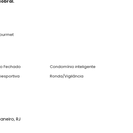
a e escritório. Sala podendo ser revertida em quarto,
área gourmet com churrasqueira.
, assim como a descrição do imóvel, estão legalmen
das, reproduzidas, modificadas ou distribuídas sem 
neli&Sobral.
l
anda Gourmet