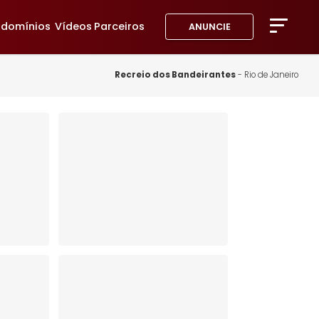
avoritos
Condomínios
Vídeos
Parceiros
ANUNC
A Imob
Blog
Recreio dos Bandeiran
Fale 
Favor