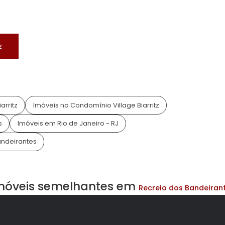
domínio Fechado
Condomínio inteligente
ra Poliesportiva
Ronda/Vigilância
io de Janeiro, RJ
tz
Biarritz