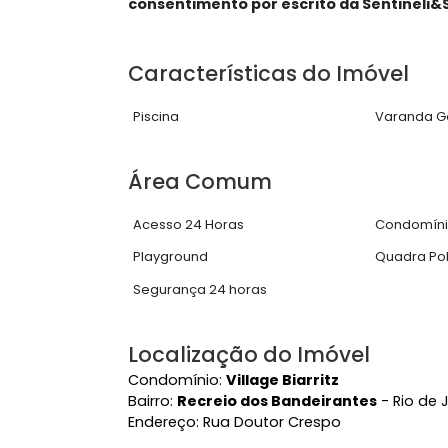
3° Pavimento:
Sala com banheiro, cop
cinema e outros ambientes.
Área de Lazer:
Piscina, chuveirão e 
AVISO: Todas as imagens deste site
protegidas e não podem ser utiliza
consentimento por escrito da Senti
Características do Imóve
Piscina
Var
Área Comum