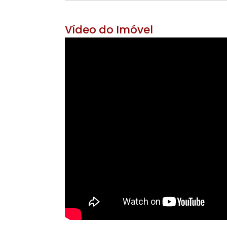
Área Útil 270 m²
Área do Ter
5 banheiros
2 v
Vídeo do Imóvel