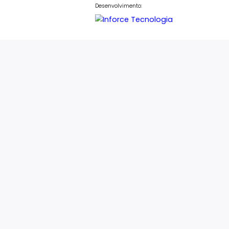
contato@sentineliesobral.com.b
 Tower, Barra da Tijuca – Rio de Janeiro – CEP: 22793-08
Desenvolvimento: