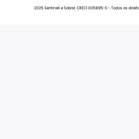
Coberturas à Venda
Rivie
Terrenos à Venda
Mali
Permuta
Art L
Ver Todos
Man
Sant
Ver
2025 Sentineli e Sobral. CRECI 005895-0 - Todos o