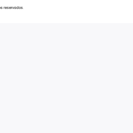
ra Del Sol
Favoritos
bu
Parceiros
ife
sões
a Mônica Jardins
 Todos
Endereço
Av. das Américas Nº 8.445 Sala 610 – Barra
s direitos reservados.