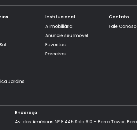
age Biarritz
Imóveis no Condomínio Village Biarritz
irantes
Imóveis em Rio de Janeiro - RJ
 dos Bandeirantes
Imóveis semelhantes em
Recreio do
domínios
Institucional
aville
A Imobiliária
Mar
Anuncie seu Imóvel