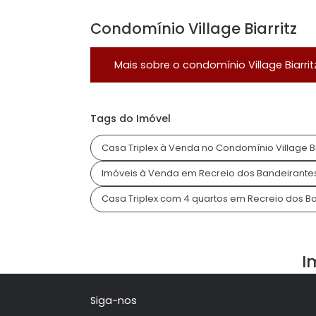
Acesso 24 Horas
Con
Playground
Quad
Segurança 24 horas
Localização do Imóvel
Condomínio:
Village Biarritz
Bairro:
Recreio dos Bandeirantes
- R
Endereço:
Rua Doutor Crespo
Condomínio Village Biarri
Mais sobre o condomínio
Village 
Tags do Imóvel