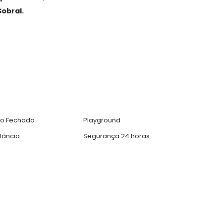
rceiro pavimento tem uma suíte e uma sala multiuso 
ina com cascata, sauna com mergulho, banheiro, espaç
 lenha.
, assim como a descrição do imóvel, estão legalmen
das, reproduzidas, modificadas ou distribuídas sem 
neli&Sobral.
l
ina