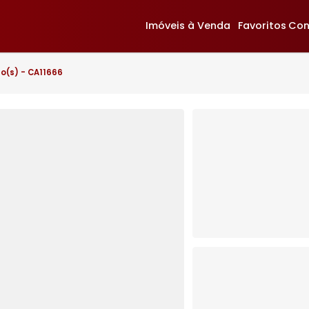
Imóveis à Venda
F
 4 quarto(s) - CA11666