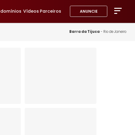
avoritos
Condomínios
Vídeos
Parceiros
ANUNC
A Imob
Blog
Barra da Tij
Fale 
Favor