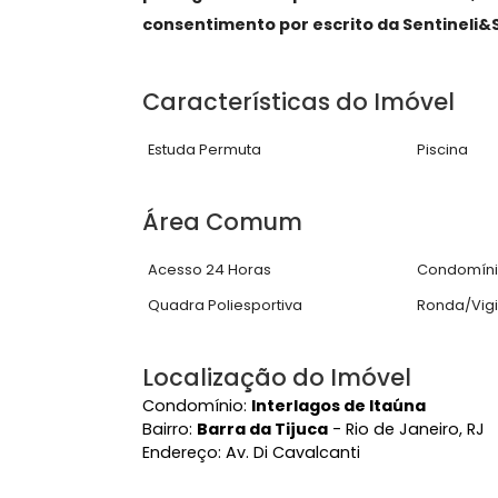
bancada dupla e salão de banho. Te
banheiro.
Lazer na frente da casa possui pisc
gourmet com churrasqueira e forno a
AVISO: Todas as imagens deste site
protegidas e não podem ser utiliza
consentimento por escrito da Senti
Características do Imóve
Estuda Permuta
Pisc
Área Comum