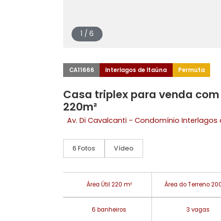
1 / 6
CA11666
Interlagos de Itaúna
Permu
Casa triplex para venda 
220m²
Av. Di Cavalcanti - Condomínio Inte
6 Fotos
Vídeo