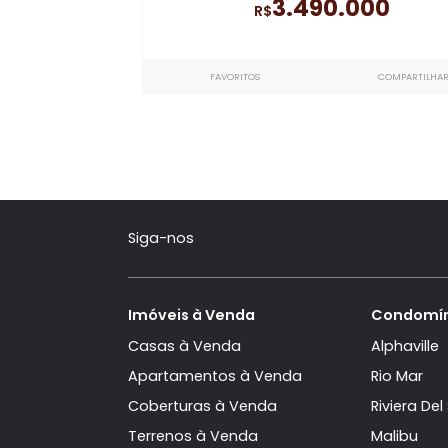
Santa Marina
Casa Triplex à venda
com 4 qua
4 suítes
no Santa Marina
- Barr
246m²
271m²
4
3
3.490.000
R$
FAVORITOS
COMP