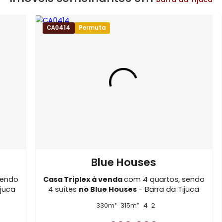
terlagos de Itaúna
taúna
Imóveis à Venda em Barra da Tijuca
 Triplex com 4 quartos em Barra da Tijuca
Imóveis semelhantes em
Barra
CA0414
Permuta