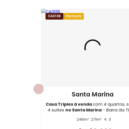
Tags do Imóvel
Casa Triplex à Venda no Condomínio In
Imóveis no Condomínio Interlagos de I
Imóveis em Rio de Janeiro - RJ
Casa
CA0136
Permuta