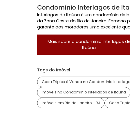
Acesso 24 Horas
Con
Quadra Poliesportiva
Rond
Localização do Imóvel
Condomínio:
Interlagos de Itaúna
Bairro:
Barra da Tijuca
- Rio de Janeir
Endereço:
Av. Di Cavalcanti
Condomínio Interlagos d
Interlagos de Itaúna é um condomínio
da Zona Oeste do Rio de Janeiro. Fam
garante aos moradores uma excelente 
Mais sobre o condomínio
Interl
Itaúna