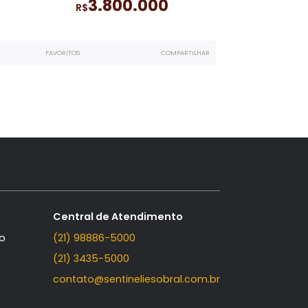
Rio Mar
, sendo
Casa Triplex à venda
com 4 quartos, s
Tijuca
4 suítes
no Rio Mar
- Barra da Tijuca
334m²
329m²
4
3
3.800.000
R$
LHAR
FAVORITOS
COMPARTILHAR