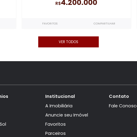
Blue Houses
rtos, sendo
Casa Triplex à venda
com 4 quartos
a da Tijuca
4 suítes
no Blue Houses
- Barra da 
330m²
315m²
4
2
4.200.000
R$
ARTILHAR
FAVORITOS
COMPARTI