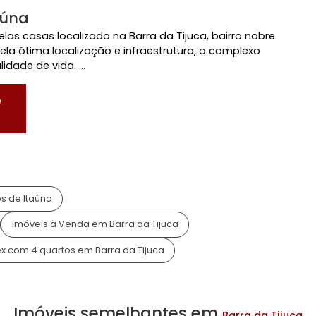
domínio Fechado
Playground
a/Vigilância
Segurança 24 horas
o, RJ
e Itaúna
 de belas casas localizado na Barra da Tijuca, bairro 
oso pela ótima localização e infraestrutura, o comple
qualidade de vida. ...
agos de