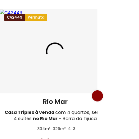
 da Tijuca
CA2449
Permuta