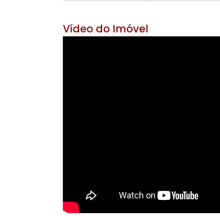
Área Útil 220 m²
Área do Ter
6 banheiros
3 v
Vídeo do Imóvel