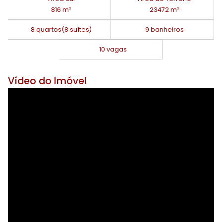
816 m²
23472 m²
8 quartos
(8 suítes)
9 banheiros
10 vagas
Vídeo do Imóvel