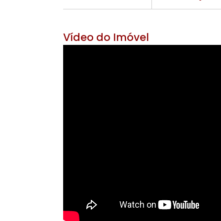
Área Útil 520 m²
Área do Ter
7 banheiros
4 v
Vídeo do Imóvel