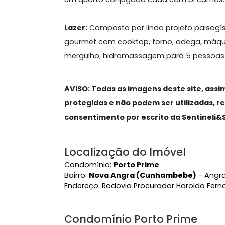
através de ares condicionados model
integrada a um lindo jardim, cozinh
completa para funcionário revertida
2º Pavimento:
(4) quatro suítes com
com vista para o lazer e um salão d
um quarto conjugado cada com bi 
Lazer:
Composto por lindo projeto p
gourmet com cooktop, forno, adega, 
mergulho, hidromassagem para 5 pes
AVISO: Todas as imagens deste site
protegidas e não podem ser utiliza