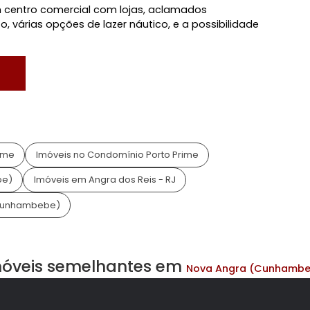
neli&Sobral.
 Angra dos Reis, RJ
o Fernandes Duarte
fe, um centro comercial com lojas, aclamados
liponto, várias opções de lazer náutico, e a possibilid
 Prime