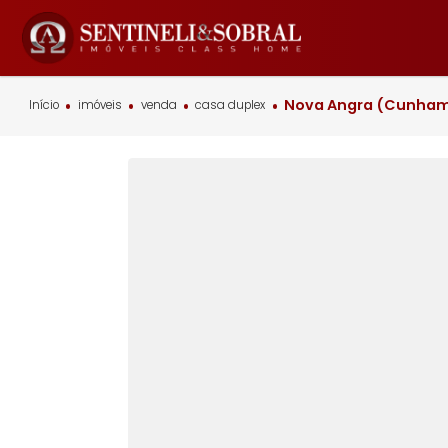
Nova Angra (
Início
imóveis
venda
casa duplex