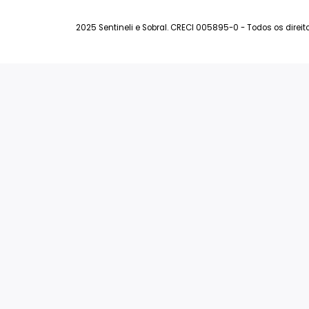
Coberturas à Venda
Rivie
Terrenos à Venda
Mali
Permuta
Art L
Ver Todos
Man
Sant
Ver
2025 Sentineli e Sobral. CRECI 005895-0 - Todos o