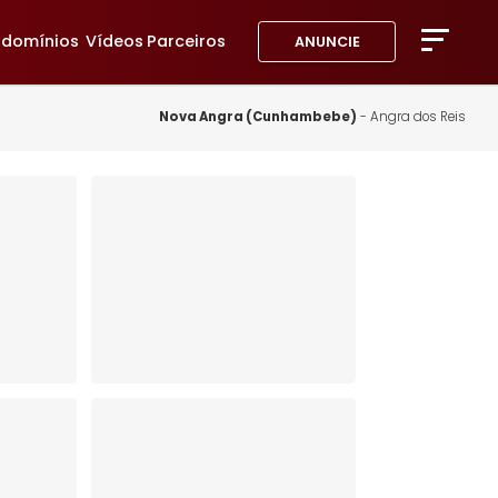
avoritos
Condomínios
Vídeos
Parceiros
ANUNC
A Imob
Blog
Nova Angra (Cunhambebe
Fale 
Favor