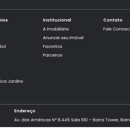
orto Prime
Imóveis no Condomínio Porto Prime
nhambebe)
Imóveis em Angra dos Reis - RJ
Angra (Cunhambebe)
Imóveis semelhantes em
Nova Angr
domínios
Institucional
aville
A Imobiliária
Mar
Anuncie seu Imóvel