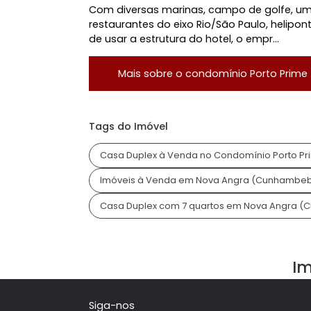
consentimento por escrito da Senti
Localização do Imóvel
Condomínio:
Porto Prime
Bairro:
Nova Angra (Cunhambebe)
-
Endereço:
Rodovia Procurador Harold
Condomínio Porto Prime
Com diversas marinas, campo de gol
restaurantes do eixo Rio/São Paulo, he
de usar a estrutura do hotel, o empr...
Mais sobre o condomínio
Porto