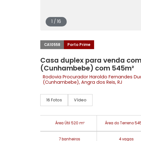
1 / 16
CA10558
Porto Prime
Casa duplex para venda
(Cunhambebe) com 545
Rodovia Procurador Haroldo Fernan
(Cunhambebe)
, Angra dos Reis, RJ
16 Fotos
Vídeo