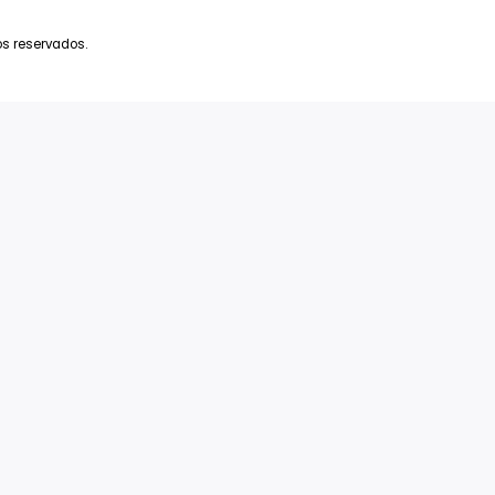
ra Del Sol
Favoritos
bu
Parceiros
ife
sões
a Mônica Jardins
 Todos
Endereço
Av. das Américas Nº 8.445 Sala 610 – Barra
s direitos reservados.