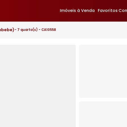
Imóveis à Venda
F
Cunhambebe)
- 7 quarto(s) - CA10558