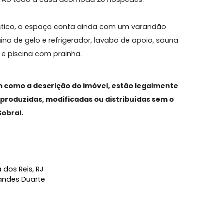
o K7 de 48.000btu, lavabo, (1) uma suíte de apoio
a americana, despensa, área de serviço e dependência
 para quarto de hóspedes.
 piso em madeira, sendo a master com closet, varand
e banho com cuba dupla. As 2 suítes de fundos possu
camas. Ao todo a casa acomoda 20 hóspedes.
aisagístico, o espaço conta ainda com um varandão
máquina de gelo e refrigerador, lavabo de apoio, sau
soas e piscina com prainha.
, assim como a descrição do imóvel, estão legalmen
das, reproduzidas, modificadas ou distribuídas sem 