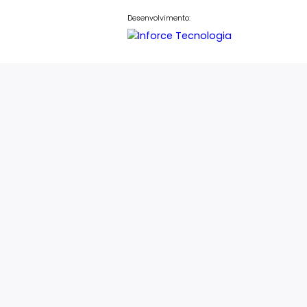
contato@sentineliesobral.com.b
 Tower, Barra da Tijuca – Rio de Janeiro – CEP: 22793-08
Desenvolvimento: