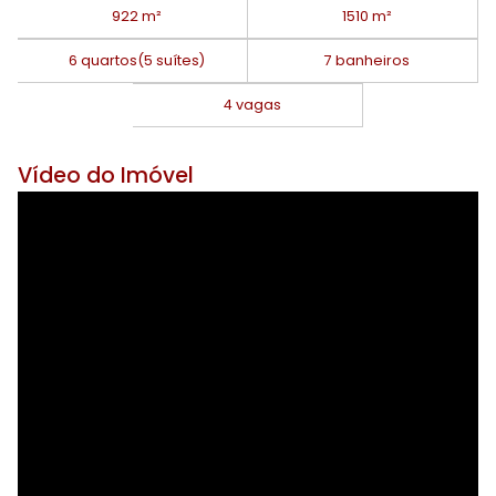
922 m²
1510 m²
6 quartos
(5 suítes)
7 banheiros
4 vagas
Vídeo do Imóvel