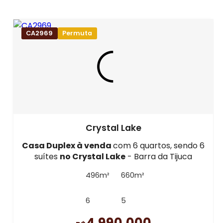
CA2969
Permuta
Crystal Lake
Casa Duplex à venda
com 6 quartos, sendo 6
suítes
no Crystal Lake
- Barra da Tijuca
496m²
660m²
6
5
4.990.000