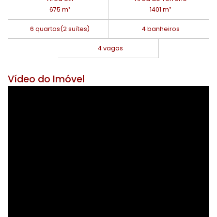
675 m²
1401 m²
6 quartos
(2 suítes)
4 banheiros
4 vagas
Vídeo do Imóvel