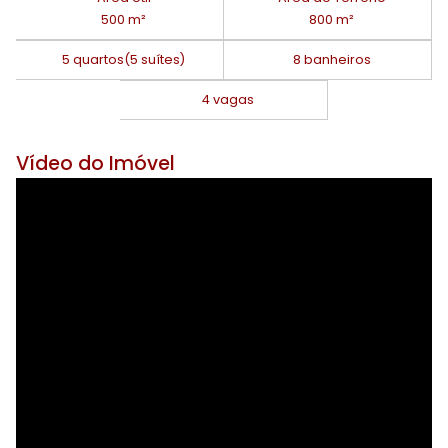
500 m²
800 m²
5 quartos
(5 suítes)
8 banheiros
4 vagas
Vídeo do Imóvel