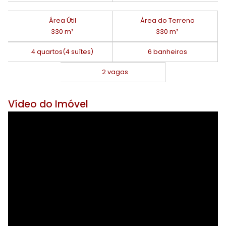
Área Útil
Área do Terreno
330 m²
330 m²
4 quartos
(4 suítes)
6 banheiros
2 vagas
Vídeo do Imóvel