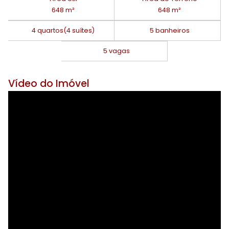
648 m²
648 m²
4 quartos
(4 suítes)
5 banheiros
5 vagas
Vídeo do Imóvel