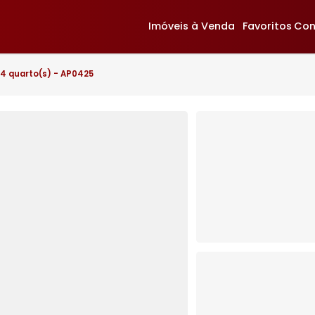
Imóveis à Venda
F
ijuca
- 4 quarto(s) - AP0425