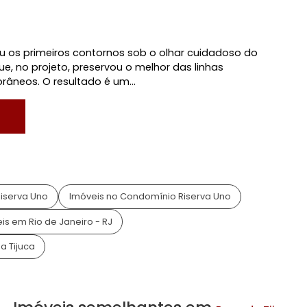
ina
Playground
a/Vigilância
Salão de Festas
o, RJ
 ganhou os primeiros contornos sob o olhar cuidadoso
rnier que, no projeto, preservou o melhor das linhas
temporâneos. O resultado é um...
va Uno