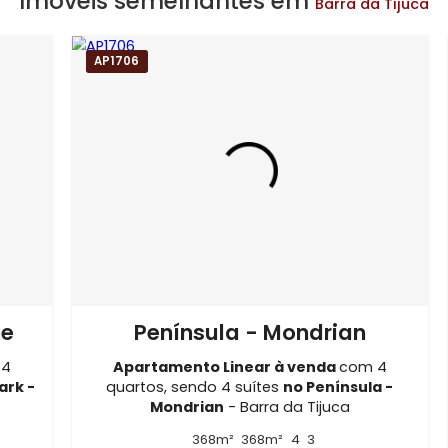
ínio Riserva Uno
Imóveis no Condomínio Riserva Uno
Imóveis em Rio de Janeiro - RJ
arra da Tijuca
Imóveis semelhantes em
Barra
AP1706