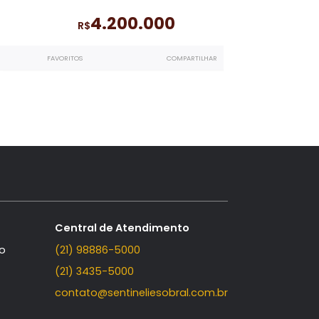
n
Pedra de Itaúna - Itaúna G
m 4
Apartamento Linear à venda
com 
ula -
quartos, sendo 4 suítes
no Pedra de It
- Itaúna Gold
- Barra da Tijuca
262m²
262m²
4
4
4.200.000
R$
LHAR
FAVORITOS
COMPARTILHAR