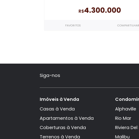
Américas Park - Su
Apartamento Linear à vend
quartos, sendo 4 suítes
no Améri
Sunprime
- Barra da Tij
249m²
249m²
4
3
4.300.000
R$
FAVORITOS
COMP