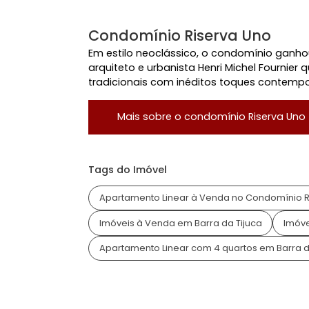
Condomínio Fechado
Pisc
Quadra Poliesportiva
Rond
Ver mais
Localização do Imóvel
Condomínio:
Riserva Uno
Bairro:
Barra da Tijuca
- Rio de Janeir
Endereço:
Avenida das Américas
Condomínio Riserva Uno
Em estilo neoclássico, o condomínio
arquiteto e urbanista Henri Michel Fou
tradicionais com inéditos toques con
Mais sobre o condomínio
Riser