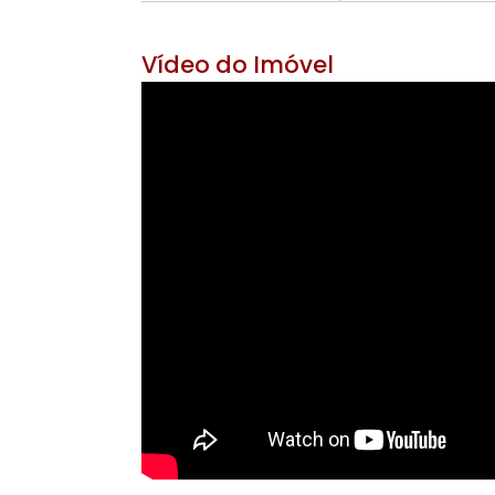
Área Útil 333 m²
Área do Ter
6 banheiros
3 v
Vídeo do Imóvel