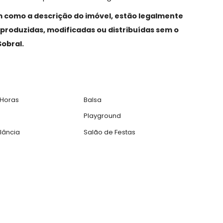
rsos ambientes, projeto de iluminação e som, ar
gourmet fechada com cortina de vidro, linda vista livr
e lavabo finamente decorado.
e armários, despensa, área de serviço e dependência de
iso em madeira, armários e ar condicionado split, send
o com bancada dupla e hidromassagem.
, assim como a descrição do imóvel, estão legalmen
das, reproduzidas, modificadas ou distribuídas sem 
neli&Sobral.
sso 24 Horas
Balsa