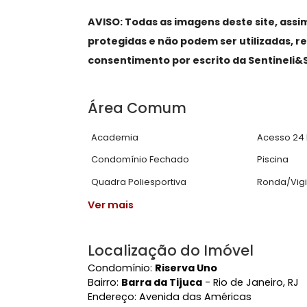
Hall de entrada
, sala ampla em dive
condicionado central, ampla varanda 
para o campo de golf, lagoa e mar 
Copa cozinha planejada
, repleta d
funcionário. Quatro (4) suítes com p
master com closet e salão de banh
AVISO: Todas as imagens deste site
protegidas e não podem ser utiliza
consentimento por escrito da Senti
Área Comum
Academia
Ace