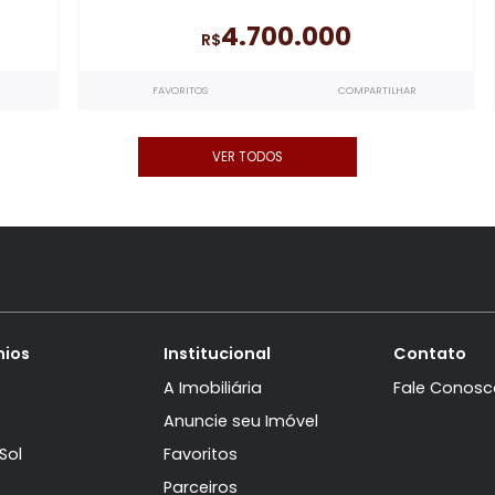
nprime
Península - Mondria
a
com 4
Apartamento Linear à venda
co
cas Park -
quartos, sendo 4 suítes
no Peníns
uca
Mondrian
- Barra da Tijuca
368m²
368m²
4
3
4.700.000
R$
ARTILHAR
FAVORITOS
COMPARTI