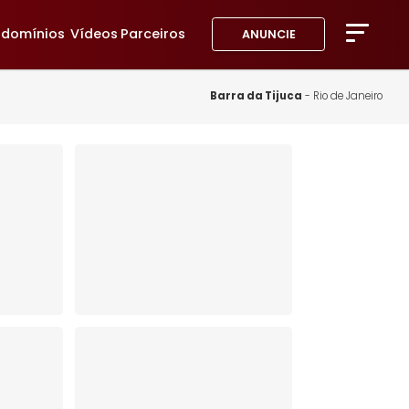
avoritos
Condomínios
Vídeos
Parceiros
ANUNC
A Imob
Blog
Barra da Tij
Fale 
Favor