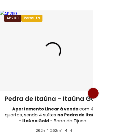
 da Tijuca
AP2110
Permuta