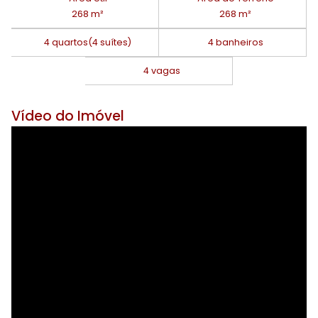
268 m²
268 m²
4 quartos
(4 suítes)
4 banheiros
4 vagas
Vídeo do Imóvel