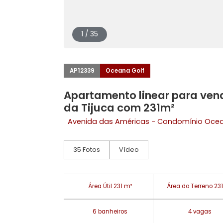
1 / 35
AP12339
Oceana Golf
Apartamento linear para
da Tijuca com 231m²
Avenida das Américas - Condomíni
35 Fotos
Vídeo