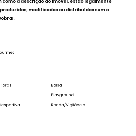
livre para o mar, lagoa e reserva
m madeira e acesso à varanda, sendo a master com c
duas duchas de teto.
 serviço com lavanderia e dependência de funcionário.
 porteira fechada.
, assim como a descrição do imóvel, estão legalmen
das, reproduzidas, modificadas ou distribuídas sem 
neli&Sobral.
l
anda Gourmet