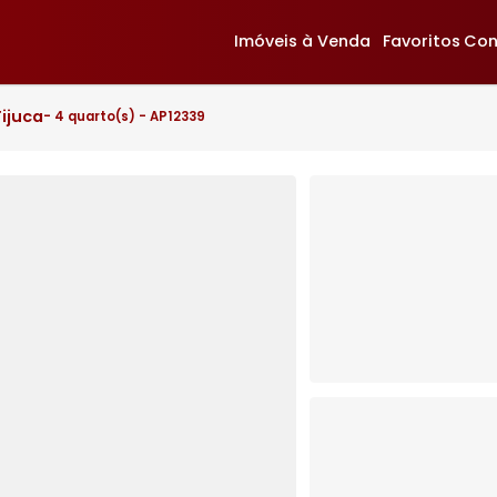
Imóveis à Venda
F
ra da Tijuca
- 4 quarto(s) - AP12339