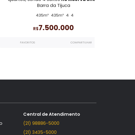
n
Riserva Uno
, sendo
Apartamento Linear à venda
com 
Barra da
quartos, sendo 4 suítes
no Riserva Un
Barra da Tijuca
435m²
435m²
4
4