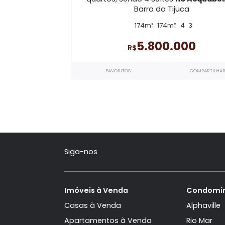
Acquabella
Apartamento Linear à vend
quartos, sendo 4 suítes
no Acq
Barra da Tijuca
174m²
174m²
4
3