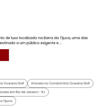
sso 24 Horas
Balsa
ina
Playground
ra Poliesportiva
Ronda/Vigilância
o, RJ
f
domínio de luxo localizado na Barra da Tijuca, uma da
iro. Destinado a um público exigente e ...