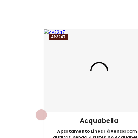
Mais sobre o condomínio
Ocean
Tags do Imóvel
Apartamento Linear para Venda no Co
Imóveis para Venda em Barra da Tijuca
Apartamento Linear com 4 quartos em B
AP3247