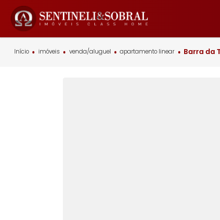
Bar
Início
imóveis
venda/aluguel
apartamento linear