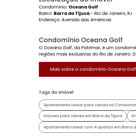
Área Comum
Academia
Ace
Condomínio Fechado
Pisc
Quadra de futebol
Quad
Ver mais
Localização do Imóvel
Condomínio:
Oceana Golf
Bairro:
Barra da Tijuca
- Rio de Janeir
Endereço:
Avenida das Américas
Condomínio Oceana Gol
O Oceana Golf, da Patrimar, é um con
regiões mais exclusivas do Rio de Jane