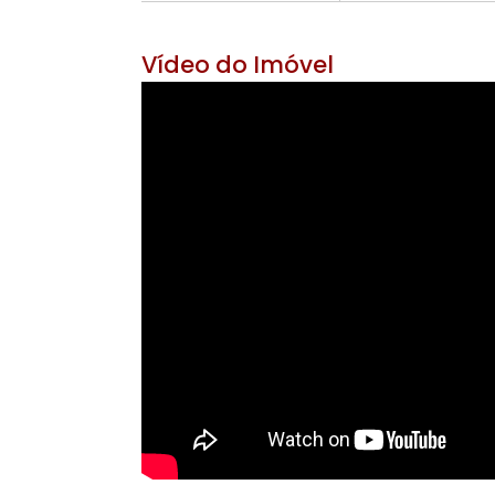
Área Útil 231 m²
Área do Ter
6 banheiros
4 v
Vídeo do Imóvel