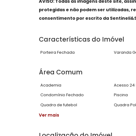
gourmet com cortina de vidro e vista 
As 4 suítes também possuem piso e
e salão de banho com cuba dupla e 
Cozinha repleta de armários, área de
Apartamento sendo vendido ao modo
AVISO: Todas as imagens deste site
protegidas e não podem ser utiliza
consentimento por escrito da Senti
Características do Imóve
Porteira Fechada
Var