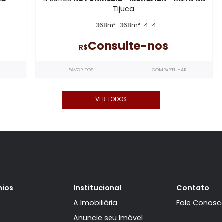
Península - Mondria
a
com 4
Apartamento Linear
com 4 quartos
uabella
-
4 suítes
no Península - Mondrian
- 
Tijuca
368m²
368m²
4
4