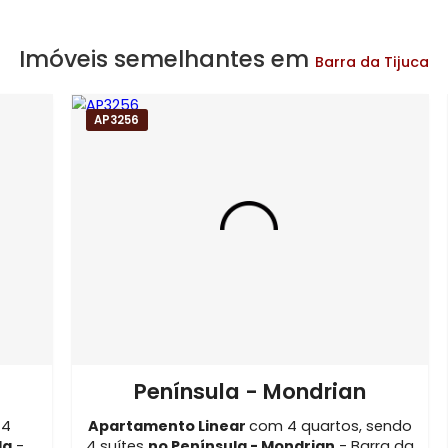
a Golf
ndomínio Oceana Golf
Imóveis no Condomínio Oceana Go
Imóveis em Rio de Janeiro - RJ
arra da Tijuca
Imóveis semelhantes em
Barra
AP3256