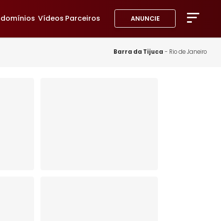
avoritos
Condomínios
Vídeos
Parceiros
ANUNC
A Imob
Blog
Barra da Tij
Fale 
Favor