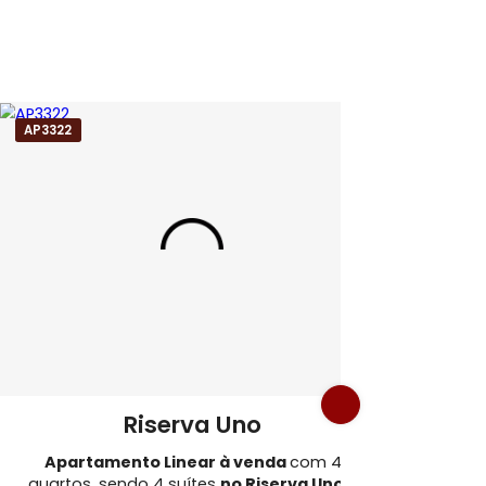
lf
 da Tijuca
AP3322