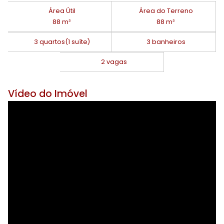
Área Útil
Área do Terreno
88 m²
88 m²
3 quartos
(1 suíte)
3 banheiros
2 vagas
Vídeo do Imóvel