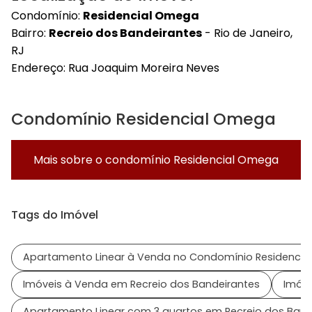
Condomínio:
Residencial Omega
Bairro:
Recreio dos Bandeirantes
- Rio de Janeiro,
RJ
Endereço:
Rua Joaquim Moreira Neves
Condomínio Residencial Omega
Mais sobre o condomínio
Residencial Omega
Tags do Imóvel
Apartamento Linear à Venda no Condomínio Residenci
Imóveis à Venda em Recreio dos Bandeirantes
Imóve
Apartamento Linear com 3 quartos em Recreio dos Band