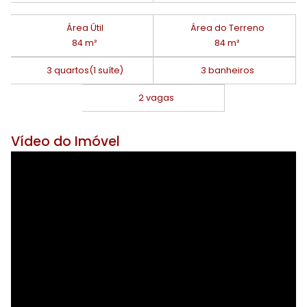
Área Útil
Área do Terreno
84 m²
84 m²
3 quartos
(1 suíte)
3 banheiros
2 vagas
Vídeo do Imóvel