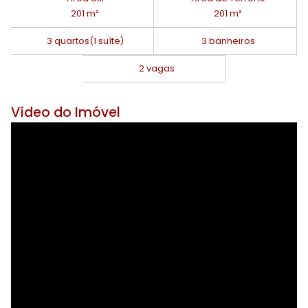
201 m²
201 m²
3 quartos
(1 suíte)
3 banheiros
2 vagas
Vídeo do Imóvel