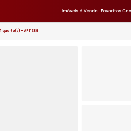
Imóveis à Venda
F
ijuca
- 1 quarto(s) - AP11389