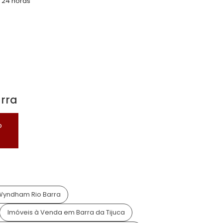
l
ina
Varanda Gourmet
sso 24 Horas
Condomínio Fechado
yground
Ronda/Vigilância
urança 24 horas
o, RJ