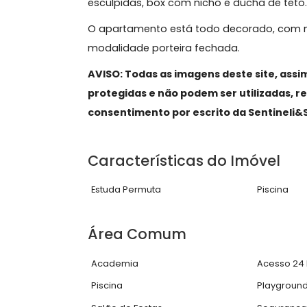
Sala moderna, decorada e automatiz
iluminação, piso em porcelanato liga
Copa-cozinha americana planejada, 
eletrodomésticos.
Suíte aconchegante e confortável, 
esculpidas, box com nicho e ducha de
O apartamento está todo decorado, 
modalidade porteira fechada.
AVISO: Todas as imagens deste site
protegidas e não podem ser utiliza
consentimento por escrito da Senti