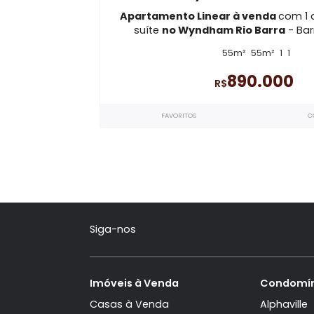
AP3429
Wyndham Rio
Apartamento Linear à venda
suíte
no Wyndham Rio Barr
55m²
55m²