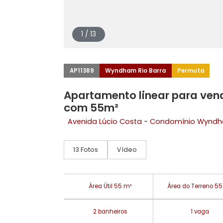
1 / 13
AP11389
Wyndham Rio Barra
Permut
Apartamento linear para 
com 55m²
Avenida Lúcio Costa - Condomínio
13 Fotos
Vídeo