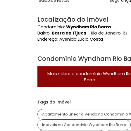
Características do Imóve
Estuda Permuta
Pisc
Área Comum
Academia
Ace
Piscina
Pla
Salão de Festas
Seg
Localização do Imóvel
Condomínio:
Wyndham Rio Barra
Bairro:
Barra da Tijuca
- Rio de Janeir
Endereço:
Avenida Lúcio Costa