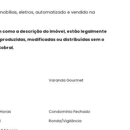
ada, teto trabalhada em gesso com projeto de
da a varanda com vista lateral para o mar,
repleta de armários e super equipada com
com planejados e automatizada, banheiro com bancad
 teto.
com mobílias, eletros, automatizado e vendido na
, assim como a descrição do imóvel, estão legalmen
das, reproduzidas, modificadas ou distribuídas sem 
neli&Sobral.