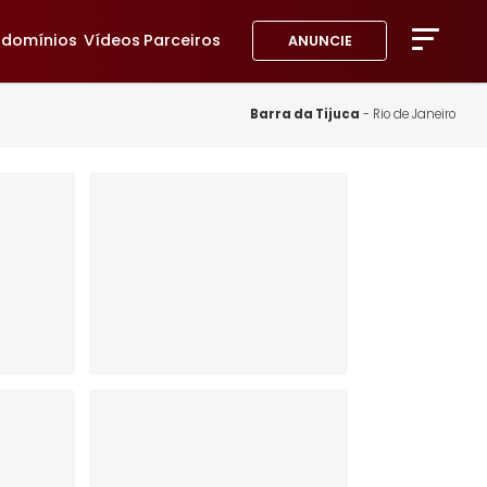
avoritos
Condomínios
Vídeos
Parceiros
ANUNC
A Imob
Blog
Barra da Tij
Fale 
Favor