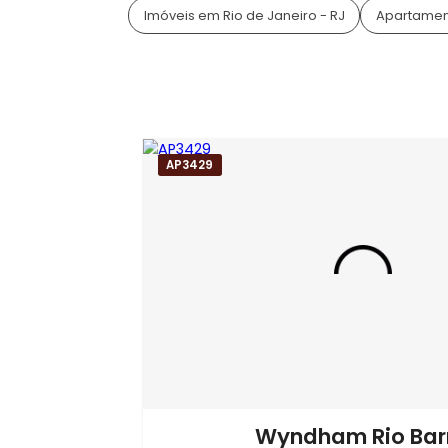
Condomínio Wyndham Ri
Mais sobre o condomínio
Wyndh
Barra
Tags do Imóvel
Apartamento Linear à Venda no Condo
Imóveis no Condomínio Wyndham Rio B
Imóveis em Rio de Janeiro - RJ
Apar