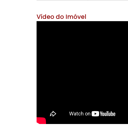
Área Útil 55 m²
Área do Te
2 banheiros
1 v
Vídeo do Imóvel