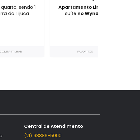
AP11985
 Rio Barra
Wyn
 venda
com 1 quarto, sendo 1
Apartamento Li
o Barra
- Barra da Tijuca
suíte
no Wynd
²
55m²
1
1