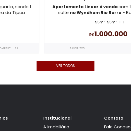
AP11984
 Barra
Wyndham
com 1 quarto, sendo 1
Apartamento Linear à
a
- Barra da Tijuca
suíte
no Wyndham Ri
1
1
55m