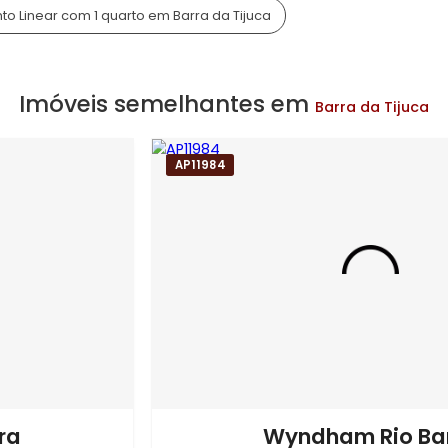
o Barra
am Rio
mínio Wyndham Rio Barra
arra
Imóveis à Venda em Barra da Tijuca
tamento Linear com 1 quarto em Barra da Tijuca
Imóveis semelhantes em
Barra