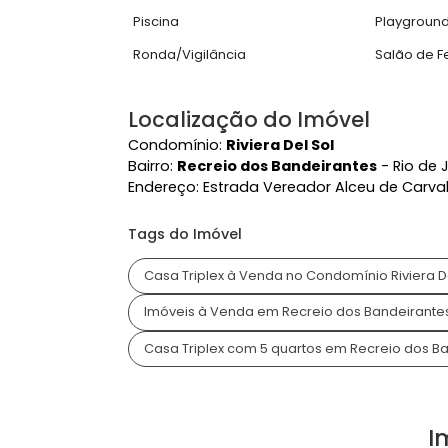
Características do Imóve
Estuda Permuta
Pisc
Área Comum
Academia
Ace
Piscina
Pla
Ronda/Vigilância
Salã
Localização do Imóvel
Condomínio:
Riviera Del Sol
Bairro:
Recreio dos Bandeirantes
- R