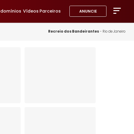
avoritos
Condomínios
Vídeos
Parceiros
ANUNC
A Imob
Blog
Recreio dos Bandeiran
Fale 
Favor