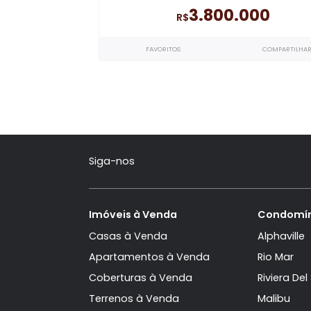
Bothânica Natu
Casa Triplex à venda
com 5 qua
5 suítes
no Bothânica Nature
- 
Bandeirantes
370m²
315m²
5
2
3.800.000
R$
FAVORITOS
COMP