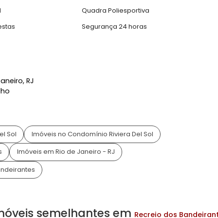
l
ina
Varanda Gourmet
sso 24 Horas
Condomínio Fechado
yground
Quadra Poliesportiva
o de Festas
Segurança 24 horas
io de Janeiro, RJ