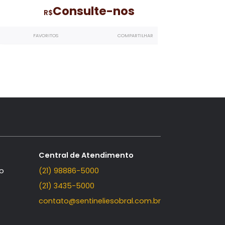
Riviera Del Sol
, sendo
Casa Triplex
com 5 quartos, sendo 5 su
o dos
no Riviera Del Sol
- Recreio dos
Bandeirantes
488m²
558m²
5
3
Consulte-nos
R$
LHAR
FAVORITOS
COMPARTILHAR