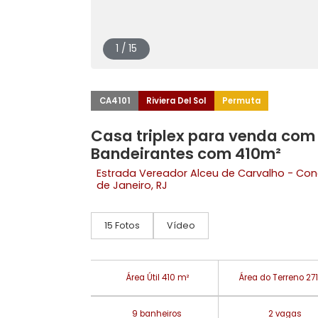
1 / 15
CA4101
Riviera Del Sol
Permuta
Casa triplex para venda 
Bandeirantes com 410m²
Estrada Vereador Alceu de Carvalho 
de Janeiro, RJ
15 Fotos
Vídeo