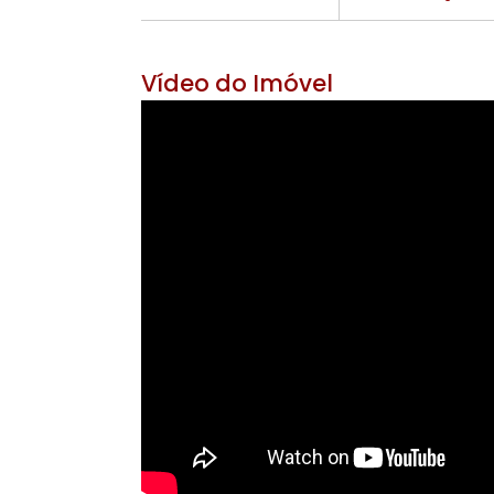
Área Útil 410 m²
Área do Ter
9 banheiros
2 v
Vídeo do Imóvel