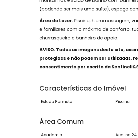
trazendo maior luminosidade e venti
dependência para funcionários.
2° Pavimento:
Hall de circulação e 
banheiro com cuba dupla.
3° Pavimento:
Sala de Tv, suíte mas
montanhas e salão de banho com ban
(podendo ser mais uma suíte), espa
Área de Lazer:
Piscina, hidromassag
e familiares com o máximo de confor
churrasqueira e banheiro de apoio.
AVISO: Todas as imagens deste site
protegidas e não podem ser utiliza
consentimento por escrito da Senti