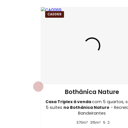
Endereço:
Estrada Vereador Alceu de
Tags do Imóvel
Casa Triplex à Venda no Condomínio Riv
Imóveis à Venda em Recreio dos Bande
Casa Triplex com 5 quartos em Recreio
CA0069