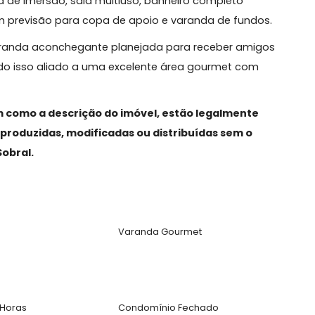
lação para o ambiente, despensa, lavanderia e
3 suítes com piso em madeira, sendo uma delas com
ter com piso em madeira, varanda frontal com vista
heira de imersão, sala multiuso, banheiro completo
ço com previsão para copa de apoio e varanda de fun
em, varanda aconchegante planejada para receber a
to, tudo isso aliado a uma excelente área gourmet c
, assim como a descrição do imóvel, estão legalmen
das, reproduzidas, modificadas ou distribuídas sem 
neli&Sobral.