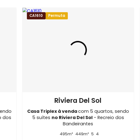
 Carvalho
iera Del Sol
Imóveis no Condomínio Riviera Del Sol
irantes
Imóveis em Rio de Janeiro - RJ
 dos Bandeirantes
Imóveis semelhantes em
Recreio do
CA1610
Permuta