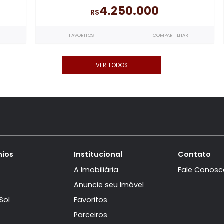
re
Riviera Del Sol
rtos, sendo
Casa Triplex à venda
com 5 quartos
Recreio dos
5 suítes
no Riviera Del Sol
- Recrei
Bandeirantes
495m²
449m²
5
4
4.250.000
R$
ARTILHAR
FAVORITOS
COMPARTI