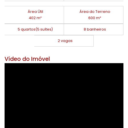
Área Útil
Área do Terreno
402 m²
600 m²
5 quartos
(5 suítes)
8 banheiros
2 vagas
Vídeo do Imóvel