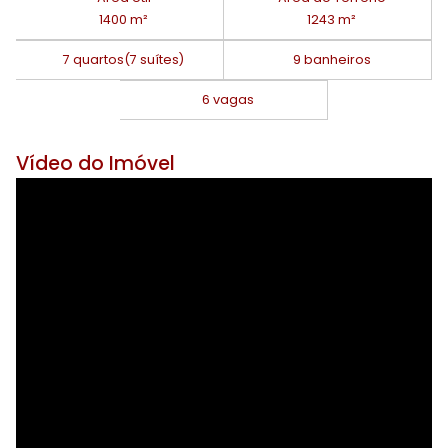
1400 m²
1243 m²
7 quartos
(7 suítes)
9 banheiros
6 vagas
Vídeo do Imóvel