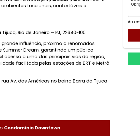
m diferentes dimensões, preparadas para atender a
ntindo ambientes funcionais, confortáveis e
rciais.
rra da Tijuca, Rio de Janeiro – RJ, 22640-100
rea de grande influência, próximo a renomados
 D’ro e Summer Dream, garantindo um público
i fácil acesso a uma das principais vias da região,
 mobilidade facilitada pelas estações de BRT e Metrô
o na rua Av. das Américas no bairro Barra da Tijuca
io
, RJ