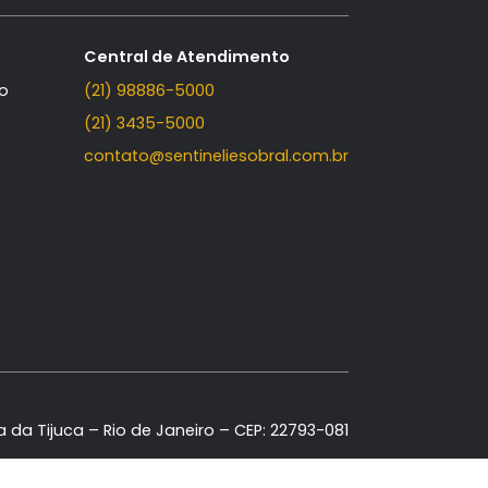
Contato
Central de Atendimento
Fale Conosco
(21) 98886-5000
(21) 3435-5000
contato@sentineliesobral.com.b