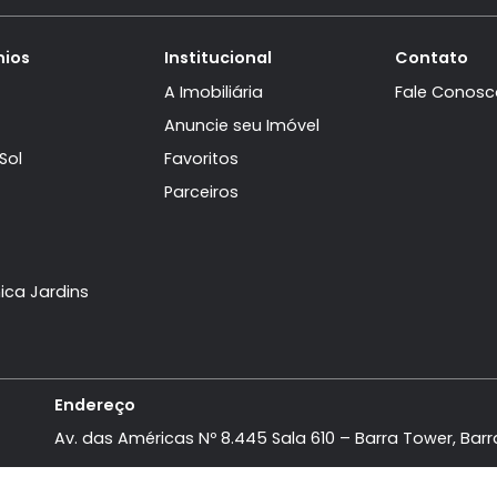
domínios
Institucional
aville
A Imobiliária
Mar
Anuncie seu Imóvel
ra Del Sol
Favoritos
bu
Parceiros
ife
sões
a Mônica Jardins