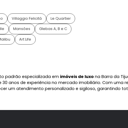
venda no
Condomínio Downtown
Ocêanico
Villaggio Felicitá
Le Quartier
Alphaville
Mansões
Glebas A, B e C
na
Malibu
Art Life
rão
a de alto padrão especializada em
imóveis de luxo
na 
is de 30 anos de experiência no mercado imobiliário
 oferecer um atendimento personalizado e sigiloso, gar