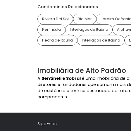
Endereço: Av. das Américas
Ver Imóveis à 
Condomínios Relacionados
Riviera Del Sol
Rio Mar
Jardim 
Península
Interlagos de Itaúna
Pedra de Itaúna
Interlagos de Itaú
Imobiliária de Alto Pad
A
Sentineli e Sobral
é uma imobiliári
diretores e fundadores que somam ma
de existência e tem se destacado por