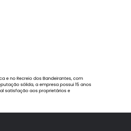
Barra da Tijuca e no Recreio dos Bandeirantes, com
. Com uma reputação sólida, a empresa possui 15 anos
antindo total satisfação aos proprietários e