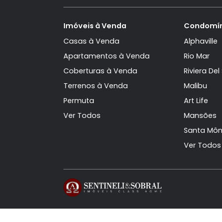
compradores.
Siga-nos
Imóveis à Venda
Con
Casas à Venda
Alph
Apartamentos à Venda
Rio 
Coberturas à Venda
Rivie
Terrenos à Venda
Mali
Permuta
Art L
Ver Todos
Man
Sant