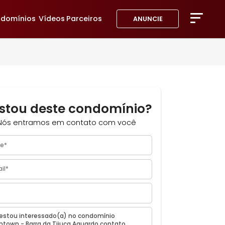
avoritos
Condomínios
Vídeos
Parceiros
ANUNC
A Imob
Blog
Fale 
Favor
Gostou deste condomínio?
Nós entramos em contato com você