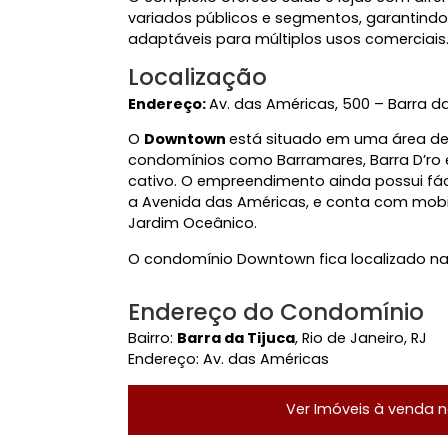
Imóveis
O complexo oferece salas e lojas co
variados públicos e segmentos, gara
adaptáveis para múltiplos usos come
Localização
Endereço:
Av. das Américas, 500 – Ba
O
Downtown
está situado em uma á
condomínios como Barramares, Barra
cativo. O empreendimento ainda possu
a Avenida das Américas, e conta com
Jardim Oceânico.
O condomínio Downtown fica localizad
Endereço do Condomín
Bairro:
Barra da Tijuca
, Rio de Janeiro