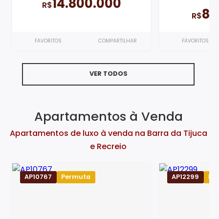
14.800.000
R$
8.
R$
FAVORITOS
COMPARTILHAR
FAVORITOS
VER TODOS
Apartamentos à Venda
Apartamentos de luxo à venda na Barra da Tijuca
e Recreio
AP10767
Permuta
AP12299
Pe