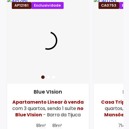
AP12161
Exclusividade
CA0753
Exc
Blue VIsion
M
Apartamento Linear à venda
Casa Tripl
com 3 quartos, sendo 1 suíte
no
quartos, s
Blue VIsion
- Barra da Tijuca
Mansões
-
81m²
81m²
714m