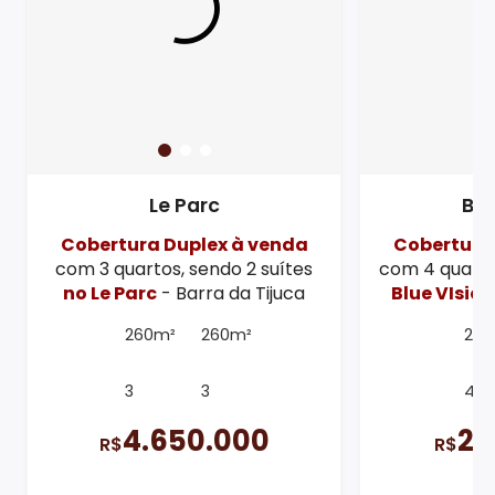
Le Parc
Blu
Cobertura Duplex à venda
Cobertura
com 3 quartos, sendo 2 suítes
com 4 quarto
no Le Parc
- Barra da Tijuca
Blue VIsion
260m²
260m²
221
3
3
4
4.650.000
2.
R$
R$