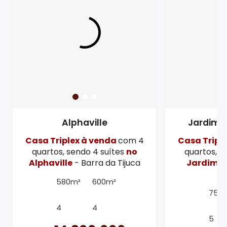
Alphaville
Jardim 
Casa Triplex à venda
com 4
Casa Tripl
quartos, sendo 4 suítes
no
quartos, s
Alphaville
- Barra da Tijuca
Jardim D
It
580m²
600m²
750
4
4
5