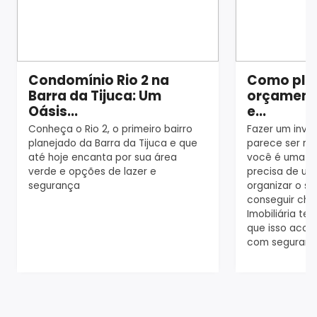
Condomínio Rio 2 na
Como plan
Barra da Tijuca: Um
orçamento
Oásis...
e...
Conheça o Rio 2, o primeiro bairro
Fazer um inve
planejado da Barra da Tijuca e que
parece ser mai
até hoje encanta por sua área
você é uma d
verde e opções de lazer e
precisa de um
segurança
organizar o s
conseguir che
Imobiliária te
que isso acon
com seguranç