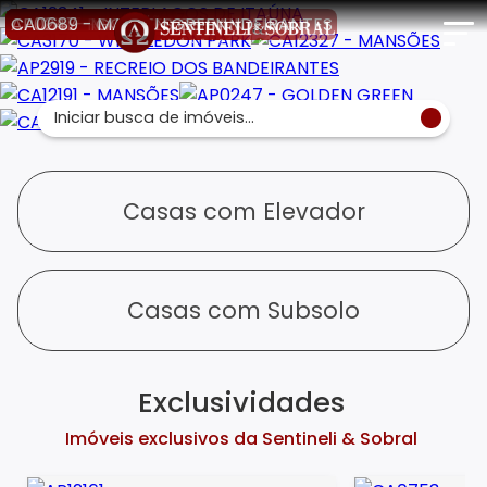
CA12341 - INTERLAGOS DE ITAÚNA
CA3170 - WIMBLEDON PARK
CA12327 - MANSÕES
AP2919 - RECREIO DOS BANDEIRANTES
CA12191 - MANSÕES
AP0247 - GOLDEN GREEN
CA0689 - MALIBU
Iniciar busca de imóveis...
Casas com Elevador
Casas com Subsolo
Exclusividades
Imóveis exclusivos da Sentineli & Sobral