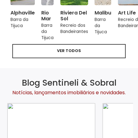
Alphaville
Rio
Riviera Del
Malibu
Art Life
Mar
Sol
Barra da
Barra
Recreio 
Barra
Recreio dos
Tijuca
da
Bandeira
da
Bandeirantes
Tijuca
Tijuca
VER TODOS
Blog Sentineli & Sobral
Notícias, lançamentos imobiliários e novidades.