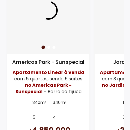
Americas Park - Sunspecial
Jardi
Apartamento Linear à venda
Apartament
com 5 quartos, sendo 5 suítes
com 3 quarto
no Americas Park -
no Jardim 
Sunspecial
- Barra da Tijuca
d
340m²
340m²
171
5
4
3