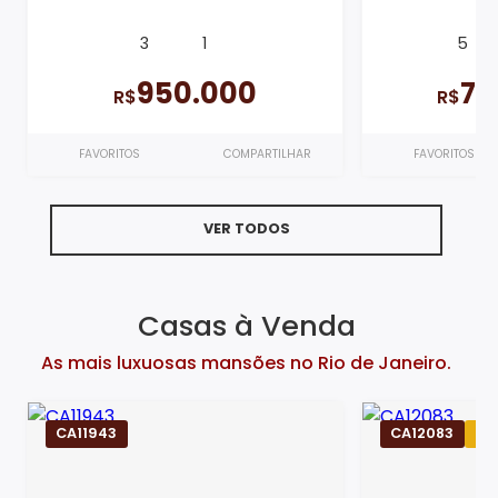
3
1
5
950.000
7.
R$
R$
FAVORITOS
COMPARTILHAR
FAVORITOS
VER TODOS
Casas à Venda
As mais luxuosas mansões no Rio de Janeiro.
CA11943
CA12083
Pe