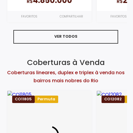
4.850.000
2.
R$
R$
FAVORITOS
COMPARTILHAR
FAVORITOS
VER TODOS
Coberturas à Venda
Coberturas lineares, duplex e triplex à venda nos
bairros mais nobres do Rio
CO11805
Permuta
CO12082
Pe