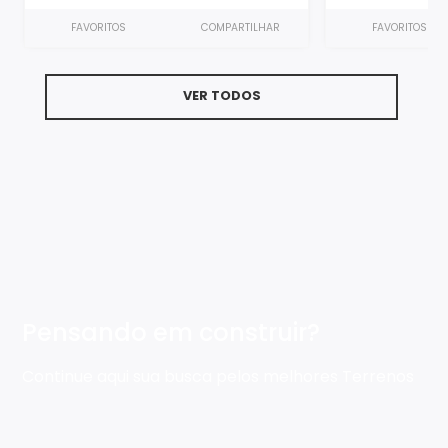
FAVORITOS
COMPARTILHAR
FAVORITOS
VER TODOS
Pensando em construir?
Continue aqui sua busca pelos melhores Terrenos